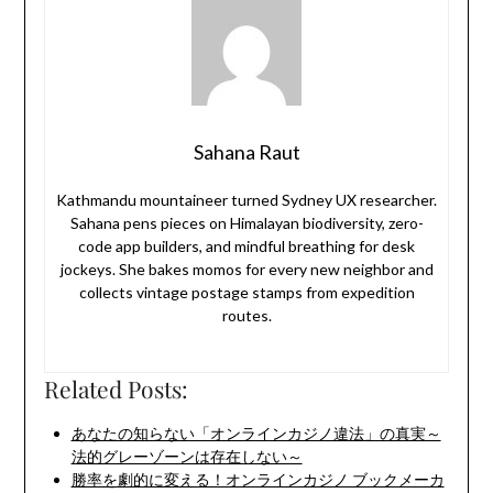
Sahana Raut
Kathmandu mountaineer turned Sydney UX researcher.
Sahana pens pieces on Himalayan biodiversity, zero-
code app builders, and mindful breathing for desk
jockeys. She bakes momos for every new neighbor and
collects vintage postage stamps from expedition
routes.
Related Posts:
あなたの知らない「オンラインカジノ違法」の真実～
法的グレーゾーンは存在しない～
勝率を劇的に変える！オンラインカジノ ブックメーカ