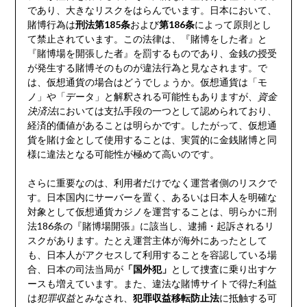
であり、大きなリスクをはらんでいます。日本において、
賭博行為は
刑法第185条
および
第186条
によって原則とし
て禁止されています。この法律は、『賭博をした者』と
『賭博場を開張した者』を罰するものであり、金銭の授受
が発生する賭博そのものが違法行為と見なされます。で
は、仮想通貨の場合はどうでしょうか。仮想通貨は「モ
ノ」や「データ」と解釈される可能性もありますが、
資金
決済法
においては支払手段の一つとして認められており、
経済的価値があることは明らかです。したがって、仮想通
貨を賭け金として使用することは、実質的に金銭賭博と同
様に違法となる可能性が極めて高いのです。
さらに重要なのは、利用者だけでなく運営者側のリスクで
す。日本国内にサーバーを置く、あるいは日本人を明確な
対象として仮想通貨カジノを運営することは、明らかに刑
法186条の『賭博場開張』に該当し、逮捕・起訴されるリ
スクがあります。たとえ運営主体が海外にあったとして
も、日本人がアクセスして利用することを容認している場
合、日本の司法当局が
「国外犯」
として捜査に乗り出すケ
ースも増えています。また、違法な賭博サイトで得た利益
は
犯罪収益
とみなされ、
犯罪収益移転防止法
に抵触する可