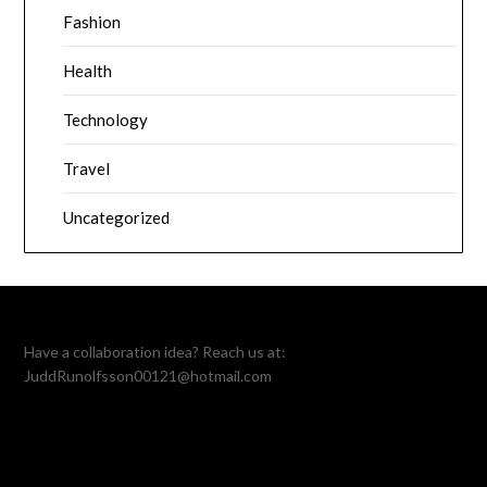
Fashion
Health
Technology
Travel
Uncategorized
Have a collaboration idea? Reach us at:
JuddRunolfsson00121@hotmail.com