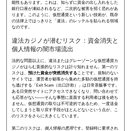
能性もあります。これは、知らずに資金の出し入れをした
銀行口座が凍結されるなど、二次的な被害を招く恐れがあ
ります。このように、仮想通貨という新しい技術が、既存
の法律上ではっきりと「違法」のレッテルを貼られる領域
なのです。
違法カジノが潜むリスク：資金消失と
個人情報の闇市場流出
法的な問題以上に、違法またはグレーゾーンな仮想通貨カ
ジノがはらむ直接的なリスクは計り知れません。第一のリ
スクは、
預けた資金が突然消失する
ことです。規制のない
サイトでは、運営者が顧客から集めた多額の仮想通貨を持
ち逃げする「Exit Scam（出口詐欺）」は日常茶飯事です。
ある日突然サイトにアクセスできなくなり、問い合わせて
も応答がない――そんな事態に直面する利用者は後を絶ち
ません。仮想通貨の取引は不可逆的であるため、一度送金
してしまうと取り戻す手段がほとんどないという点が、こ
のリスクをさらに大きくしています。
第二のリスクは、
個人情報の悪用
です。登録時に要求され