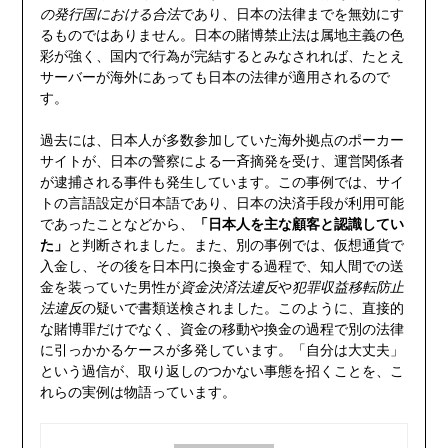
の発行国における合法
であり、日本の法律までを無効にす
るものではありません。日本の賭博禁止法は属地主義の色
彩が強く、国内で行為が完結するとみなされれば、たとえ
サーバーが海外にあっても日本の法律が適用されるので
す。
過去には、日本人が多数参加していた海外拠点のポーカー
サイトが、日本の警察による一斉摘発を受け、運営関係者
が逮捕される事件も発生しています。この事例では、サイ
トの言語設定が日本語であり、日本の決済手段が利用可能
であったことなどから、
「日本人を主な顧客と認識してい
た」
と判断されました。また、別の事例では、仮想通貨で
入金し、その後を日本円に換金する過程で、知人間での送
金を装っていた男性が
資金決済法違反
や
犯罪収益移転防止
法違反
の疑いで書類送検されました。このように、直接的
な賭博罪だけでなく、資金の移動や換金の過程で別の法律
に引っかかるケースが多発しています。「自分は大丈夫」
という過信が、取り返しのつかない事態を招くことを、こ
れらの実例は物語っています。