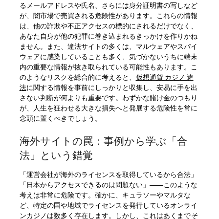
るメールアドレスや氏名、さらには身分証明書の写しなど
が、闇市場で売買される危険性があります。これらの情報
は、他の詐欺や不正アクセスの標的にされるだけでなく、
あなた自身が他の犯罪に巻き込まれるきっかけを作りかね
ません。また、違法サイトの多くは、マルウェアやスパイ
ウェアに感染していることも多く、気づかないうちに端末
内の重要な情報が抜き取られている可能性もあります。こ
のようなリスクを総合的に考えると、
仮想通貨 カジノ 違
法
に関する情報を事前にしっかりと収集し、安易に手を出
さない判断が何よりも重要です。わずかな賭け金のつもり
が、人生を狂わせる大きな損失へと発展する危険性を常に
念頭に置くべきでしょう。
海外サイトの罠：事例から学ぶ「合
法」という錯覚
「運営会社が海外のライセンスを取得しているから合法」
「日本からアクセスできるのは問題ない」――このような
考えは非常に危険です。確かに、キュラソーやマルタな
ど、特定の国や地域でライセンスを発行しているオンライ
ンカジノは数多く存在します。しかし、これはあくまで
そ