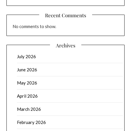
Recent Comments
No comments to show.
Archives
July 2026
June 2026
May 2026
April 2026
March 2026
February 2026