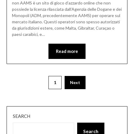
non AAMS è un sito di gioco d’azzardo online che non
possiede la licenza rilasciata dall’Agenzia delle Dogane e dei
Monopoli (ADM, precedentemente AAMS) per operare sul
mercato italiano. Questi operatori sono spesso autorizzati
da giurisdizioni estere, come Malta, Gibraltar, Curaçao o
paesi caraibici, e…
Read more
1
Next
SEARCH
Search