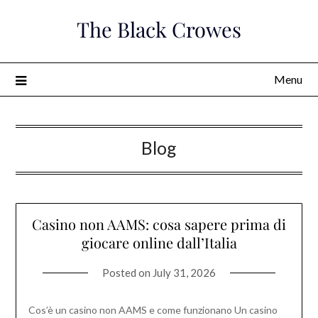
Skip
The Black Crowes
to
content
Menu
Blog
Casino non AAMS: cosa sapere prima di
giocare online dall’Italia
Posted on
July 31, 2026
Cos’è un casino non AAMS e come funzionano Un casino