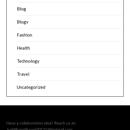
Blog
Blogv
Fashion
Health
Technology
Travel
Uncategorized
Have a collaboration idea? Reach us at:
JuddRunolfsson00121@hotmail.com