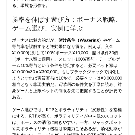
る」環境を形作る。
勝率を伸ばす遊び方：ボーナス戦略、
ゲーム選び、実例に学ぶ
ボーナスは魅力的だが、
賭け条件（Wagering）
やゲーム
寄与率を誤解すると逆効果になり得る。例えば、入金
¥10,000に対して100%ボーナス¥10,000、賭け条件30倍
（ボーナス額に適用）、スロット100%寄与・テーブルゲ
ーム10%寄与という条件を想定すると、必要ベット額は
¥10,000×30＝¥300,000。もしブラックジャックで消化し
ようとすれば実質寄与は10%で、必要ベットは¥3,000,000
相当となり非現実的だ。
日本語
の条件文を丁寧に読み、対
象ゲームと上限ベットの制限を先に把握することが肝要で
ある。
ゲーム選びでは、RTPとボラティリティ（変動性）を指標
にする。RTPが高く、ボラティリティが中～低のスロット
は、ボーナスの消化に向きやすい。一方、ジャックポット
や高ボラティリティ機種は瞬発力こそあるが、消化効率が
落ちやすい。テーブルゲームは理論上のRTPが高いものが