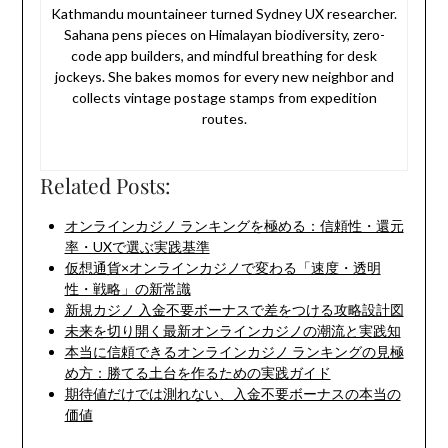
Kathmandu mountaineer turned Sydney UX researcher.
Sahana pens pieces on Himalayan biodiversity, zero-
code app builders, and mindful breathing for desk
jockeys. She bakes momos for every new neighbor and
collects vintage postage stamps from expedition
routes.
Related Posts:
オンラインカジノ ランキングを極める：信頼性・還元
率・UXで選ぶ実践基準
仮想通貨×オンラインカジノで変わる「速度・透明
性・戦略」の新常識
新規カジノ 入金不要ボーナスで差をつける攻略設計図
未来を切り開く最新オンラインカジノの潮流と実践知
本当に信頼できるオンラインカジノ ランキングの見極
め方：勝てる土台を作るための実践ガイド
期待値だけでは測れない、入金不要ボーナスの本当の
価値