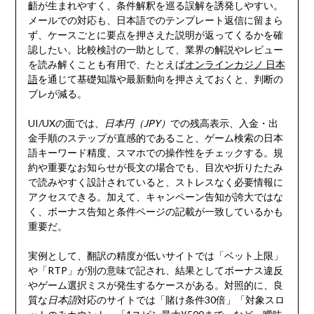
齬が生まれやすく、条件解釈を巡る誤解を誘発しやすい。
メールでの対応も、日本語でのテンプレート返信に留まら
ず、ケースごとに要点を押さえた説明が返ってくるかを確
認したい。比較検討の一助として、業界の解説やレビュー
を読み解くことも有用で、たとえば
オンラインカジノ 日本
語
を通じて基礎知識や最新動向を押さえておくと、判断の
ブレが減る。
UI/UXの面では、
日本円（JPY）
での残高表示、入金・出
金手順のステップが直感的であること、ゲーム検索の日本
語キーワード精度、スマホでの操作性をチェックする。規
約や重要なお知らせが長文の場合でも、目次や折りたたみ
で読みやすく設計されていると、ストレスなく必要情報に
アクセスできる。加えて、キャンペーン告知が誇大ではな
く、ボーナス告知と条件ページの記載が一致しているかも
重要だ。
実例として、翻訳の精度が低いサイトでは「ベット上限」
や「RTP」が別の意味で記され、結果としてボーナス違反
やゲーム選択ミスが発生するケースがある。対照的に、良
質な
日本語
対応のサイトでは「賭け条件30倍」「対象スロ