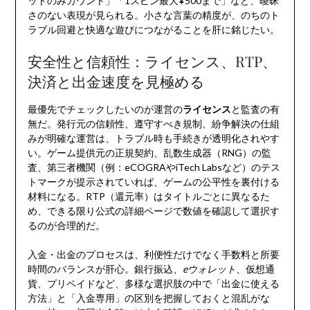
ットのみカウント」「1スピン最大¥500まで」など、曖昧
さのない表現が見られる。小さな言葉の精度が、のちのト
ラブル回避と快適な遊びにつながることを肝に銘じたい。
安全性と信頼性：ライセンス、RTP、
決済と出金速度を見極める
最優先でチェックしたいのが運営の
ライセンス
と監査の有
無だ。発行元の信頼性、遵守すべき規制、紛争解決の仕組
みが明確な運営は、トラブル時も手続きが透明化されやす
い。ゲーム提供元の正規契約、乱数生成器（RNG）の監
査、第三者機関（例：eCOGRAやiTech Labsなど）のテス
トマークが提示されていれば、ゲームの公平性を裏付ける
材料になる。RTP（還元率）はタイトルごとに異なるた
め、できる限り公式の詳細ページで数値を確認して選択す
るのが合理的だ。
入金・出金のプロセスは、利便性だけでなく手数料と所要
時間のバランスが肝心。銀行振込、
eウォレット
、仮想通
貨、プリペイドなど、多様な選択肢の中で「出金に使える
方法」と「入金専用」の区別を把握しておくと混乱がな