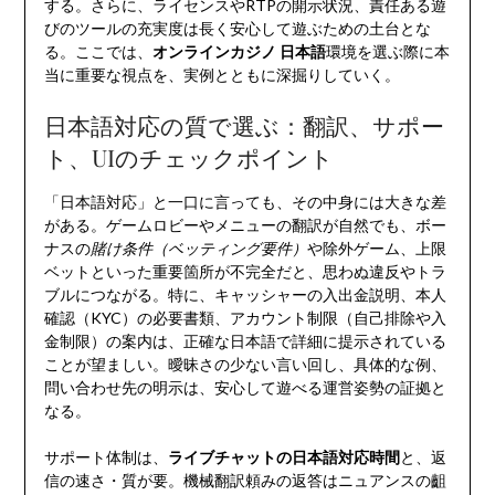
する。さらに、ライセンスやRTPの開示状況、責任ある遊
びのツールの充実度は長く安心して遊ぶための土台とな
る。ここでは、
オンラインカジノ 日本語
環境を選ぶ際に本
当に重要な視点を、実例とともに深掘りしていく。
日本語対応の質で選ぶ：翻訳、サポー
ト、UIのチェックポイント
「日本語対応」と一口に言っても、その中身には大きな差
がある。ゲームロビーやメニューの翻訳が自然でも、ボー
ナスの
賭け条件（ベッティング要件）
や除外ゲーム、上限
ベットといった重要箇所が不完全だと、思わぬ違反やトラ
ブルにつながる。特に、キャッシャーの入出金説明、本人
確認（KYC）の必要書類、アカウント制限（自己排除や入
金制限）の案内は、正確な日本語で詳細に提示されている
ことが望ましい。曖昧さの少ない言い回し、具体的な例、
問い合わせ先の明示は、安心して遊べる運営姿勢の証拠と
なる。
サポート体制は、
ライブチャットの日本語対応時間
と、返
信の速さ・質が要。機械翻訳頼みの返答はニュアンスの齟