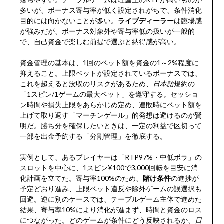
多いが、ボーナス寄与率が低く設定されがちで、条件消化
目的には向かないことが多い。
ライブディーラー
は臨場感
が強みだが、ボーナス対象外や寄与率低の扱いが一般的
で、自己資金で楽しむ前提で選ぶと納得感が高い。
資金管理の基本は、1回のベット額を資金の1～2%程度に
抑えること。上限ベットが設定されているボーナスでは、
これを超えると没収のリスクがあるため、
日本語
規約の
「1スピン/1ゲームの最大ベット」を遵守する。セッショ
ン時間や損失上限をあらかじめ定め、連敗時にベット額を
上げて取り返す「マーチンゲール」的発想は避けるのが賢
明だ。勝ち分を確保したいときは、一定の利益で区切って
一部を出金予約する「分割管理」を徹底する。
実例として、あるプレイヤーは「RTP97%・中低ボラ」の
スロットを中心に、1スピン¥100で3,000回転を目安に消
化計画を立てた。寄与率100%のため、
賭け条件
の進捗が
予定どおり進み、上限ベット違反や除外ゲームの誤選択も
回避。逆に別のケースでは、テーブルゲーム主体で進めた
結果、寄与率10%により消化が進まず、時間と資金のロス
につながった。どのゲームが条件にどう反映されるか、
日