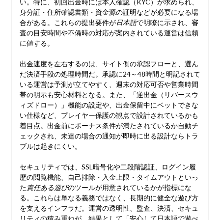
い。特に、初回出金時には本人確認（KYC）が求められ、
身分証・住所確認書類・資金源の証明などが必要になる場
合がある。これらの提出要件が
日本語
で明瞭に示され、審
査の目安時間や不備時の対応が案内されている運営は信頼
に値する。
出金速度を左右するのは、サイト側の承認フローと、選ん
だ決済手段の処理時間だ。承認に24～48時間と明記されて
いる運営は予測が立てやすく、週末の対応可否や営業時間
帯の明示も安心材料となる。また、「逆出金（リバースウ
ィズドロー）」機能の設定や、出金保留中にベットできな
い仕様など、プレイヤー保護の観点で設計されているかも
着目点。出金前にボーナス条件が満たされているか自動チ
ェックされ、未達の場合の通知が即時に出る設計ならトラ
ブルは起きにくい。
セキュリティでは、SSL暗号化や二段階認証、ログイン履
歴の閲覧機能、自己排除・入金上限・タイムアウトといっ
た
責任ある遊び
のツールが用意されているかが指標にな
る。これらは単なる義務ではなく、長期的に健全な遊び方
を支えるインフラだ。運営の透明性、監査、決済、セキュ
リティの積み重ねが、結果として「安心して日本語で遊べ