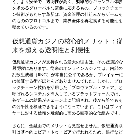
く、より
安全
で、
透明性
が高く、
効率的
なギャンブル体験
を求めるグローバルな需要に応えるもの。ブロックチェー
ン技術がもたらす革新は、資金管理の仕組みからゲームそ
のもののプロトコルまで、業界全体を再定義する可能性を
秘めているのです。
仮想通貨カジノの核心的メリット：従
来を超える透明性と利便性
仮想通貨カジノが支持される最大の理由は、その
圧倒的な
透明性
にあります。従来のオンラインカジノでは、内部の
乱数生成器（RNG）が本当に公平であるか、プレイヤーに
は検証する術がほとんどありませんでした。しかし、ブロ
ックチェーン技術を活用した「プロヴァブル・フェア」と
呼ばれるシステムを導入しているプラットフォームでは、
各ゲームの結果がチェーン上に記録され、後から誰でもそ
の公平性を検証できるようになっています。これはプレイ
ヤーに対する信頼を飛躍的に高める画期的な仕組みです。
さらに、金融面でのメリットも見逃せません。仮想通貨取
引は基本的に
ピア・トゥ・ピア
で行われるため、銀行など