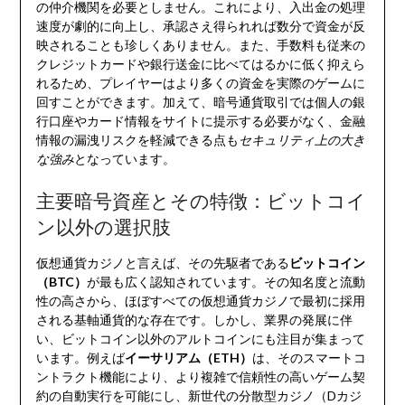
の仲介機関を必要としません。これにより、入出金の処理
速度が劇的に向上し、承認さえ得られれば数分で資金が反
映されることも珍しくありません。また、手数料も従来の
クレジットカードや銀行送金に比べてはるかに低く抑えら
れるため、プレイヤーはより多くの資金を実際のゲームに
回すことができます。加えて、暗号通貨取引では個人の銀
行口座やカード情報をサイトに提示する必要がなく、金融
情報の漏洩リスクを軽減できる点も
セキュリティ上の大き
な強み
となっています。
主要暗号資産とその特徴：ビットコイ
ン以外の選択肢
仮想通貨カジノと言えば、その先駆者である
ビットコイン
（BTC）
が最も広く認知されています。その知名度と流動
性の高さから、ほぼすべての仮想通貨カジノで最初に採用
される基軸通貨的な存在です。しかし、業界の発展に伴
い、ビットコイン以外のアルトコインにも注目が集まって
います。例えば
イーサリアム（ETH）
は、そのスマートコ
ントラクト機能により、より複雑で信頼性の高いゲーム契
約の自動実行を可能にし、新世代の分散型カジノ（Dカジ