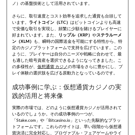
ノ）の基盤技術として活用されています。
さらに、取引速度とコスト効率を追求した通貨も台頭して
います。
ライトコイン（LTC）
はビットコインよりも高速
で安価な取引を実現し、頻繁に少額を賭けるプレイヤーに
好まれています。また、
リップル（XRP）
や
ステラルーメ
ン（XLM）
も、瞬時の国際送金を可能にする特性から、特
定のカジノプラットフォームで支持を広げています。この
ように、プレイヤーは自分のニーズや戦略に合わせて、最
も適した暗号資産を選択できるようになってきました。こ
の多様性が、
仮想通貨 カジノ
の市場をさらに豊かにし、プ
レイ体験の選択肢を広げる原動力となっているのです。
成功事例に学ぶ：仮想通貨カジノの実
践的活用と将来像
実際の市場では、どのように仮想通貨カジノが活用されて
いるのでしょうか。その成功事例の一つが、
「Stake.com」や「Bitcasino.io」といった先駆的なプラッ
トフォームです。これらのサイトは、早い段階から仮想通
貨決済に完全対応し、プロヴァブル・フェアゲームやライ