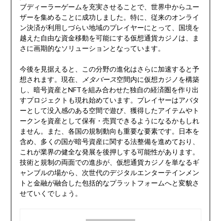
ブディーラーゲームを充実させることで、世界中からユー
ザーを集めることに成功しました。特に、従来のオンライ
ン決済が利用しづらい地域のプレイヤーにとって、国境を
越えた自由な資金移動を可能にする仮想通貨カジノは、ま
さに画期的なソリューションとなっています。
今後を見据えると、この分野の進化はさらに加速すると予
想されます。現在、
メタバース
空間内に仮想カジノを構築
し、暗号資産とNFTを組み合わせた独自の経済圏を作り出
すプロジェクトも現れ始めています。プレイヤーはアバタ
ーとして没入感のある空間で遊び、獲得したアイテムやト
ークンを資産として保有・売買できるようになるかもしれ
ません。また、各国の規制動向も重要な要素です。日本を
含め、多くの国が暗号資産に関する法整備を進めており、
これが業界の健全な発展を後押しする可能性があります。
技術と規制の両面での進歩が、仮想通貨カジノを単なるギ
ャンブルの場から、次世代のデジタルエンターテインメン
トと金融が融合した包括的なプラットフォームへと変貌さ
せていくでしょう。