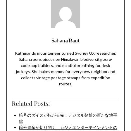
Sahana Raut
Kathmandu mountaineer turned Sydney UX researcher.
Sahana pens pieces on Himalayan biodiversity, zero-
code app builders, and mindful breathing for desk
jockeys. She bakes momos for every new neighbor and
collects vintage postage stamps from expedition
routes.
Related Posts:
暗号のダイスが転がる先：デジタル賭博の新たな地平
線
暗号資産が切り開く、カジノエンターテインメントの