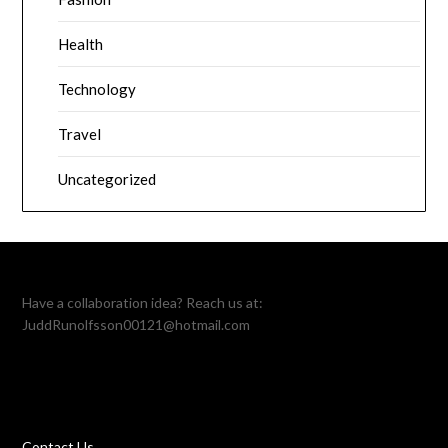
Health
Technology
Travel
Uncategorized
Have a collaboration idea? Reach us at:
JuddRunolfsson00121@hotmail.com
Contact Us