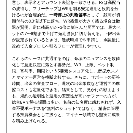
意し、表示名とアカウント表記を一致させる。FSは高配当
の波待ち、フリーチップはWRを削る安定運用と役割を分
けるのが合理的だ。
一時停止の判断基準
として、残高が初
期付与の0.3倍以下に落ち、WR残量が大きく残る場合は撤
退が賢明。逆に残高が2〜3倍に膨らんだ局面では、最大ベ
ットの7〜8割まで上げて短期勝負に切り替える。上限出金
が設定されているときは、達成時点で即申請し、承認後に
改めて入金プロモへ移るフローが管理しやすい。
これらのケースに共通するのは、条項のニュアンスを数値
化して意思決定に落とす姿勢だ。WR、上限、ベット制
限、寄与率、期限という5要素をスコア化し、
新規カジノ
と
マイナー
運営を横断比較する。さらに、サポートの応答
時間、出金の審査フロー、週次の出金限度など運営面の摩
擦コストも定量化できる。結果として、見かけの額面より
も、規約の透明性と運用の安定性が高いオファーの方が、
総合EVで勝る場面は多い。名前の知名度に惑わされず、
入
金不要ボーナス
を“無料のショット”ではなく、精密に管理
する投資機会として扱うと、マイナー領域でも堅実に成果
を積み上げられる。