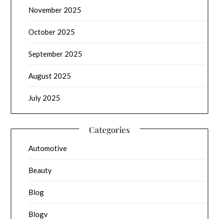
November 2025
October 2025
September 2025
August 2025
July 2025
Categories
Automotive
Beauty
Blog
Blogv