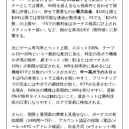
ナーとしては優良、40倍を超えるなら他条件と合わせて慎
重に評価したい。併せて重要なのが
最大出金
。$100上限と
$300上限では実現可能な価値が数倍違う。FSでも「$2×FS
数」の上限や、「FSでの勝利金はボーナス残高に計上され
スティッキー扱い」など、細かな条項がEV（期待値）に影
響する。
次にゲーム寄与率とベット上限。スロット100%、テーブ
ル10〜20%という一般的な配分に加え、特定の高ボラ機種
やJP系の除外、
最大ベット
（例：$5またはボーナスの
10%）の制限が設定される。WRを効率的に進めるには、
機種RTPと分散のバランスがカギだ。
中〜高ボラのスロッ
ト
はFSの単発ヒットで上振れを狙いやすく、フリーチップ
での完走には中ボラの継続性が効く。RTPが公表されてい
る場合、96%台の機種は長期的にWRを削りやすい。貢献
0%や除外タイトルは触れないこと。違反ベットは勝利没
収の口実になりやすく、ログで容易に検知される。
さらに、期限と運用面の摩擦も見逃せない。ボーナスの有
効期限（24時間〜7日）、アカウント認証の段階（電話/メ
ール→KYC→アドレス確認）、出金方式（eウォレット/暗