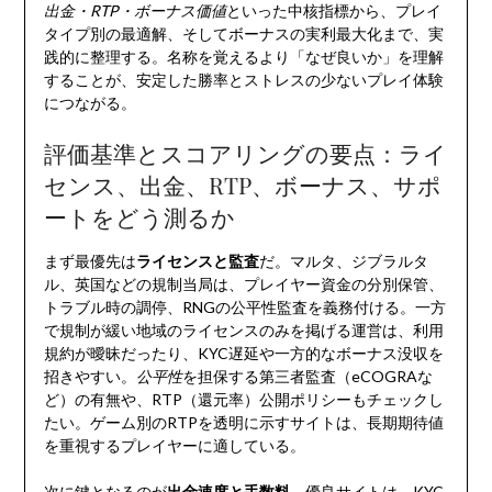
出金・RTP・ボーナス価値
といった中核指標から、プレイ
タイプ別の最適解、そしてボーナスの実利最大化まで、実
践的に整理する。名称を覚えるより「なぜ良いか」を理解
することが、安定した勝率とストレスの少ないプレイ体験
につながる。
評価基準とスコアリングの要点：ライ
センス、出金、RTP、ボーナス、サポ
ートをどう測るか
まず最優先は
ライセンスと監査
だ。マルタ、ジブラルタ
ル、英国などの規制当局は、プレイヤー資金の分別保管、
トラブル時の調停、RNGの公平性監査を義務付ける。一方
で規制が緩い地域のライセンスのみを掲げる運営は、利用
規約が曖昧だったり、KYC遅延や一方的なボーナス没収を
招きやすい。
公平性
を担保する第三者監査（eCOGRAな
ど）の有無や、RTP（還元率）公開ポリシーもチェックし
たい。ゲーム別のRTPを透明に示すサイトは、長期期待値
を重視するプレイヤーに適している。
次に鍵となるのが
出金速度と手数料
。優良サイトは、KYC