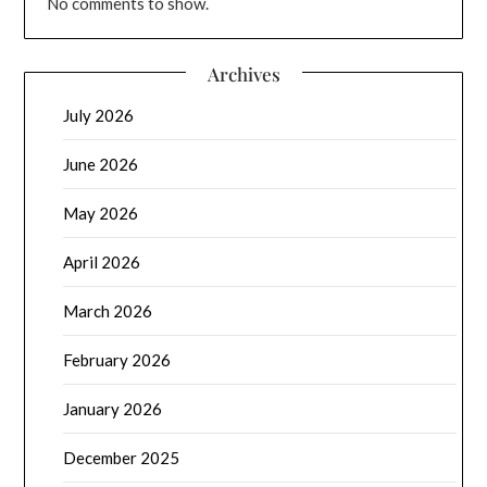
No comments to show.
Archives
July 2026
June 2026
May 2026
April 2026
March 2026
February 2026
January 2026
December 2025