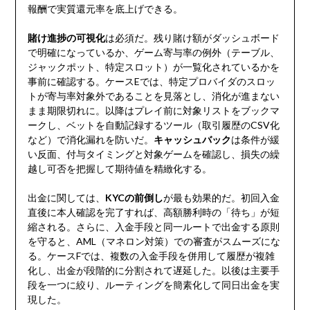
報酬で実質還元率を底上げできる。
賭け進捗の可視化
は必須だ。残り賭け額がダッシュボード
で明確になっているか、ゲーム寄与率の例外（テーブル、
ジャックポット、特定スロット）が一覧化されているかを
事前に確認する。ケースEでは、特定プロバイダのスロッ
トが寄与率対象外であることを見落とし、消化が進まない
まま期限切れに。以降はプレイ前に対象リストをブックマ
ークし、ベットを自動記録するツール（取引履歴のCSV化
など）で消化漏れを防いだ。
キャッシュバック
は条件が緩
い反面、付与タイミングと対象ゲームを確認し、損失の繰
越し可否を把握して期待値を精緻化する。
出金に関しては、
KYCの前倒し
が最も効果的だ。初回入金
直後に本人確認を完了すれば、高額勝利時の「待ち」が短
縮される。さらに、入金手段と同一ルートで出金する原則
を守ると、AML（マネロン対策）での審査がスムーズにな
る。ケースFでは、複数の入金手段を併用して履歴が複雑
化し、出金が段階的に分割されて遅延した。以後は主要手
段を一つに絞り、ルーティングを簡素化して同日出金を実
現した。