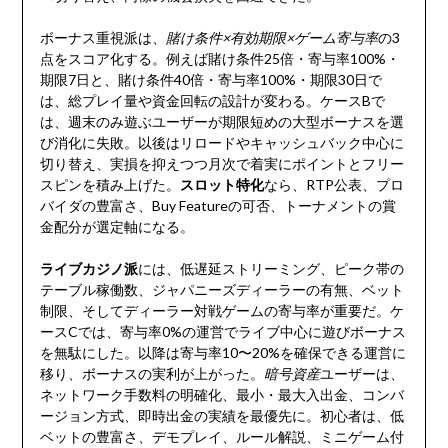
ボーナス重視派は、
賭け条件×有効期限×ゲーム寄与率
の3
点をスコア化する。例えば賭け条件25倍・寄与率100%・
期限7日と、賭け条件40倍・寄与率100%・期限30日で
は、総プレイ量や資金回転の設計が変わる。ケースBで
は、週末のみ遊ぶユーザーが期限短めの大型ボーナスを選
び消化に失敗。以後はリロードやキャッシュバック中心に
切り替え、実損を抑えつつ月次で着実にポイントとフリー
スピンを積み上げた。
スロット特化
なら、RTP公表、プロ
バイダの豊富さ、Buy Featureの可否、トーナメントの賞
金配分が選定軸になる。
ライブカジノ派
には、低遅延ストリーミング、ピーク帯の
テーブル稼働数、ジャパニーズディーラーの有無、ベット
制限、そしてディーラー対戦ゲームの寄与率が重要だ。ケ
ースCでは、寄与率0%の運営でライブ中心に遊びボーナス
を無駄にした。以降は寄与率10〜20%を確保できる運営に
移り、ボーナスの実利が上がった。
暗号資産
ユーザーは、
ネットワーク手数料の明確化、最小・最大入出金、コンバ
ージョン方式、即時出金の実績を最優先に。初心者は、低
ベットの豊富さ、デモプレイ、ルール解説、ミニゲーム付