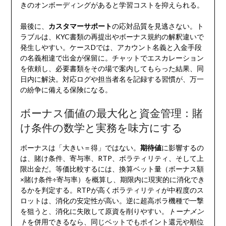
きのオンボーディングがあると学習コストを抑えられる。
最後に、
カスタマーサポート
の応対品質を見逃さない。ト
ラブルは、KYC書類の再提出やボーナス規約の解釈違いで
発生しやすい。ケースDでは、アカウント名義と入金手段
の名義相違で出金が保留に。チャットでエスカレーション
を依頼し、必要書類をその場で案内してもらった結果、同
日内に解決。対応ログや担当者名を記録する習慣が、万一
の紛争に備える保険になる。
ボーナス価値の最大化と資金管理：賭
け条件の数学と実務を味方にする
ボーナスは「大きい＝得」ではない。
期待値
に影響するの
は、賭け条件、寄与率、RTP、ボラティリティ、そして上
限出金だ。等価比較するには、換算ベット量（ボーナス額
×賭け条件÷寄与率）を概算し、期限内に現実的に消化でき
るかを判定する。RTPが高くボラティリティが中程度のス
ロットは、消化の安定性が高い。逆に超高ボラ機種で一撃
を狙うと、消化に失敗して原資を削りやすい。
トーナメン
ト
を併用できるなら、同じベットでもポイント還元や順位