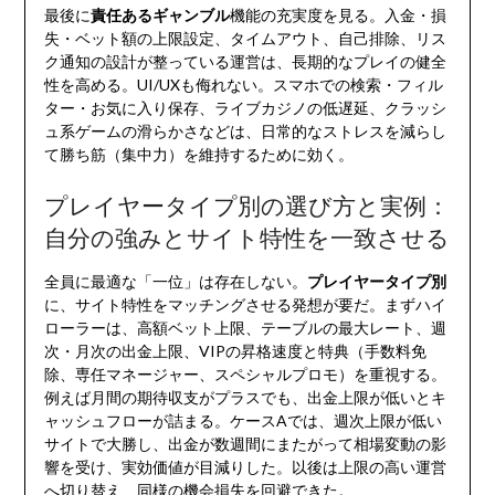
最後に
責任あるギャンブル
機能の充実度を見る。入金・損
失・ベット額の上限設定、タイムアウト、自己排除、リス
ク通知の設計が整っている運営は、長期的なプレイの健全
性を高める。UI/UXも侮れない。スマホでの検索・フィル
ター・お気に入り保存、ライブカジノの低遅延、クラッシ
ュ系ゲームの滑らかさなどは、日常的なストレスを減らし
て勝ち筋（集中力）を維持するために効く。
プレイヤータイプ別の選び方と実例：
自分の強みとサイト特性を一致させる
全員に最適な「一位」は存在しない。
プレイヤータイプ別
に、サイト特性をマッチングさせる発想が要だ。まずハイ
ローラーは、高額ベット上限、テーブルの最大レート、週
次・月次の出金上限、VIPの昇格速度と特典（手数料免
除、専任マネージャー、スペシャルプロモ）を重視する。
例えば月間の期待収支がプラスでも、出金上限が低いとキ
ャッシュフローが詰まる。ケースAでは、週次上限が低い
サイトで大勝し、出金が数週間にまたがって相場変動の影
響を受け、実効価値が目減りした。以後は上限の高い運営
へ切り替え、同様の機会損失を回避できた。