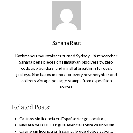
Sahana Raut
Kathmandu mountaineer turned Sydney UX researcher.
Sahana pens pieces on Himalayan biodiversity, zero-
code app builders, and mindful breathing for desk
jockeys. She bakes momos for every new neighbor and
collects vintage postage stamps from expedition
routes.
Related Posts:
Casinos sin licencia en España: riesgos ocultos,…
Más allá de la DGOJ: guía esencial sobre casinos sin…
Casino sin licencia en España: lo que debes saber…