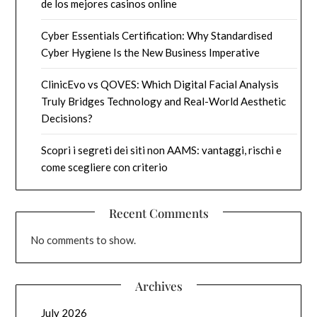
de los mejores casinos online
Cyber Essentials Certification: Why Standardised
Cyber Hygiene Is the New Business Imperative
ClinicEvo vs QOVES: Which Digital Facial Analysis
Truly Bridges Technology and Real-World Aesthetic
Decisions?
Scopri i segreti dei siti non AAMS: vantaggi, rischi e
come scegliere con criterio
Recent Comments
No comments to show.
Archives
July 2026