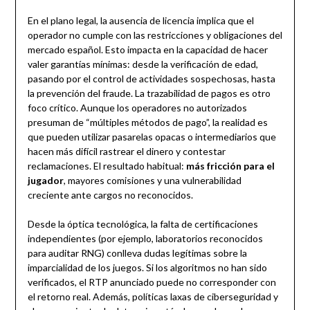
En el plano legal, la ausencia de licencia implica que el
operador no cumple con las restricciones y obligaciones del
mercado español. Esto impacta en la capacidad de hacer
valer garantías mínimas: desde la verificación de edad,
pasando por el control de actividades sospechosas, hasta
la prevención del fraude. La trazabilidad de pagos es otro
foco crítico. Aunque los operadores no autorizados
presuman de “múltiples métodos de pago”, la realidad es
que pueden utilizar pasarelas opacas o intermediarios que
hacen más difícil rastrear el dinero y contestar
reclamaciones. El resultado habitual:
más fricción para el
jugador
, mayores comisiones y una vulnerabilidad
creciente ante cargos no reconocidos.
Desde la óptica tecnológica, la falta de certificaciones
independientes (por ejemplo, laboratorios reconocidos
para auditar RNG) conlleva dudas legítimas sobre la
imparcialidad de los juegos. Si los algoritmos no han sido
verificados, el RTP anunciado puede no corresponder con
el retorno real. Además, políticas laxas de ciberseguridad y