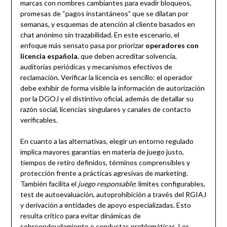
marcas con nombres cambiantes para evadir bloqueos,
promesas de “pagos instantáneos” que se dilatan por
semanas, y esquemas de atención al cliente basados en
chat anónimo sin trazabilidad. En este escenario, el
enfoque más sensato pasa por priorizar
operadores con
licencia española
, que deben acreditar solvencia,
auditorías periódicas y mecanismos efectivos de
reclamación. Verificar la licencia es sencillo: el operador
debe exhibir de forma visible la información de autorización
por la DGOJ y el distintivo oficial, además de detallar su
razón social, licencias singulares y canales de contacto
verificables.
En cuanto a las alternativas, elegir un entorno regulado
implica mayores garantías en materia de juego justo,
tiempos de retiro definidos, términos comprensibles y
protección frente a prácticas agresivas de marketing.
También facilita el
juego responsable
: límites configurables,
test de autoevaluación, autoprohibición a través del RGIAJ
y derivación a entidades de apoyo especializadas. Esto
resulta crítico para evitar dinámicas de
sobreendeudamiento o conductas problemáticas. Los