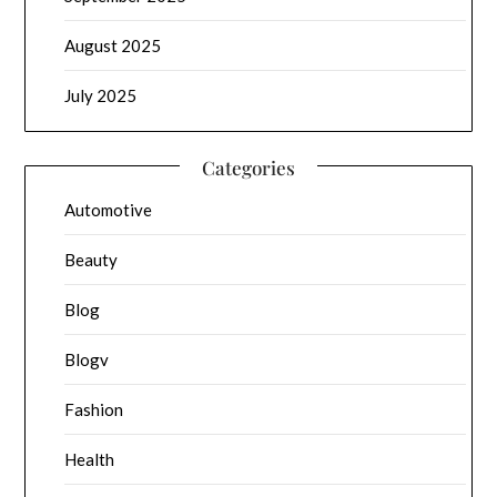
August 2025
July 2025
Categories
Automotive
Beauty
Blog
Blogv
Fashion
Health