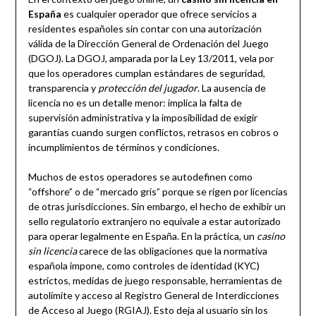
España
es cualquier operador que ofrece servicios a
residentes españoles sin contar con una autorización
válida de la Dirección General de Ordenación del Juego
(DGOJ). La DGOJ, amparada por la Ley 13/2011, vela por
que los operadores cumplan estándares de seguridad,
transparencia y
protección del jugador
. La ausencia de
licencia no es un detalle menor: implica la falta de
supervisión administrativa y la imposibilidad de exigir
garantías cuando surgen conflictos, retrasos en cobros o
incumplimientos de términos y condiciones.
Muchos de estos operadores se autodefinen como
“offshore” o de “mercado gris” porque se rigen por licencias
de otras jurisdicciones. Sin embargo, el hecho de exhibir un
sello regulatorio extranjero no equivale a estar autorizado
para operar legalmente en España. En la práctica, un
casino
sin licencia
carece de las obligaciones que la normativa
española impone, como controles de identidad (KYC)
estrictos, medidas de juego responsable, herramientas de
autolímite y acceso al Registro General de Interdicciones
de Acceso al Juego (RGIAJ). Esto deja al usuario sin los