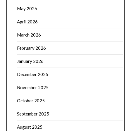
May 2026
April 2026
March 2026
February 2026
January 2026
December 2025
November 2025
October 2025
September 2025
August 2025