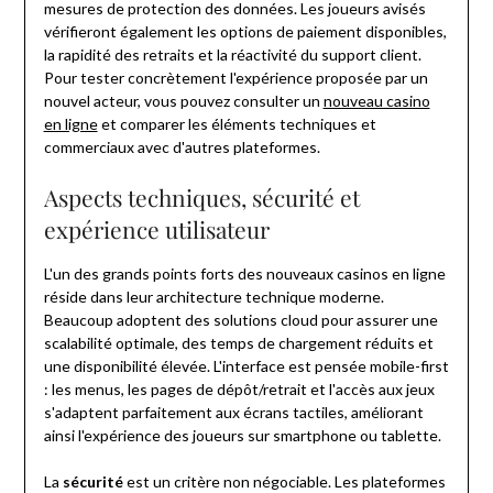
mesures de protection des données. Les joueurs avisés
vérifieront également les options de paiement disponibles,
la rapidité des retraits et la réactivité du support client.
Pour tester concrètement l'expérience proposée par un
nouvel acteur, vous pouvez consulter un
nouveau casino
en ligne
et comparer les éléments techniques et
commerciaux avec d'autres plateformes.
Aspects techniques, sécurité et
expérience utilisateur
L'un des grands points forts des nouveaux casinos en ligne
réside dans leur architecture technique moderne.
Beaucoup adoptent des solutions cloud pour assurer une
scalabilité optimale, des temps de chargement réduits et
une disponibilité élevée. L'interface est pensée mobile-first
: les menus, les pages de dépôt/retrait et l'accès aux jeux
s'adaptent parfaitement aux écrans tactiles, améliorant
ainsi l'expérience des joueurs sur smartphone ou tablette.
La
sécurité
est un critère non négociable. Les plateformes