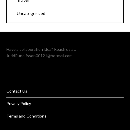
Travel
Uncategorized
Have a collaboration idea? Reach us at:
JuddRunolfsson00121@hotmail.com
Contact Us
Privacy Policy
Terms and Conditions