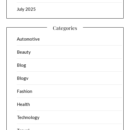
July 2025
Categories
Automotive
Beauty
Blog
Blogv
Fashion
Health
Technology