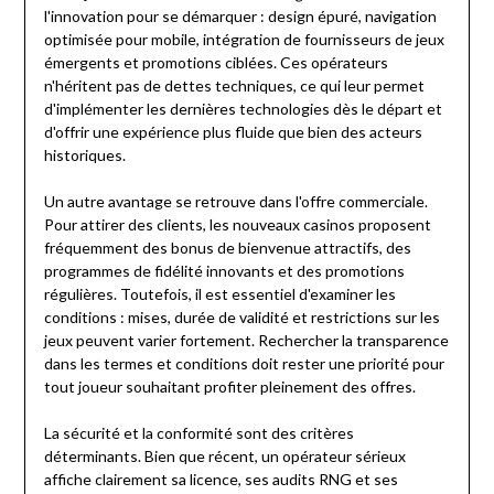
l'innovation pour se démarquer : design épuré, navigation
optimisée pour mobile, intégration de fournisseurs de jeux
émergents et promotions ciblées. Ces opérateurs
n'héritent pas de dettes techniques, ce qui leur permet
d'implémenter les dernières technologies dès le départ et
d'offrir une expérience plus fluide que bien des acteurs
historiques.
Un autre avantage se retrouve dans l'offre commerciale.
Pour attirer des clients, les nouveaux casinos proposent
fréquemment des bonus de bienvenue attractifs, des
programmes de fidélité innovants et des promotions
régulières. Toutefois, il est essentiel d'examiner les
conditions : mises, durée de validité et restrictions sur les
jeux peuvent varier fortement. Rechercher la transparence
dans les termes et conditions doit rester une priorité pour
tout joueur souhaitant profiter pleinement des offres.
La sécurité et la conformité sont des critères
déterminants. Bien que récent, un opérateur sérieux
affiche clairement sa licence, ses audits RNG et ses