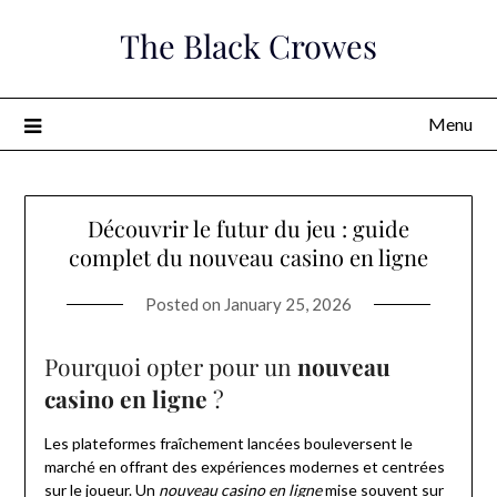
Skip
The Black Crowes
to
content
Menu
Découvrir le futur du jeu : guide
complet du nouveau casino en ligne
Posted on
January 25, 2026
Pourquoi opter pour un
nouveau
casino en ligne
?
Les plateformes fraîchement lancées bouleversent le
marché en offrant des expériences modernes et centrées
sur le joueur. Un
nouveau casino en ligne
mise souvent sur