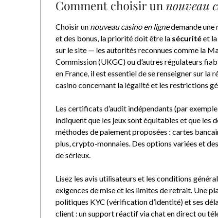
Comment choisir un
nouveau c
Choisir un
nouveau casino en ligne
demande une mé
et des bonus, la priorité doit être la
sécurité
et l
sur le site — les autorités reconnues comme la
Commission (UKGC) ou d’autres régulateurs fiable
en France, il est essentiel de se renseigner sur la
casino concernant la légalité et les restrictions 
Les certificats d’audit indépendants (par exempl
indiquent que les jeux sont équitables et que les
méthodes de paiement proposées : cartes bancaires
plus, crypto-monnaies. Des options variées et de
de sérieux.
Lisez les avis utilisateurs et les conditions généra
exigences de mise et les limites de retrait. Une 
politiques KYC (vérification d’identité) et ses déla
client : un support réactif via chat en direct ou 