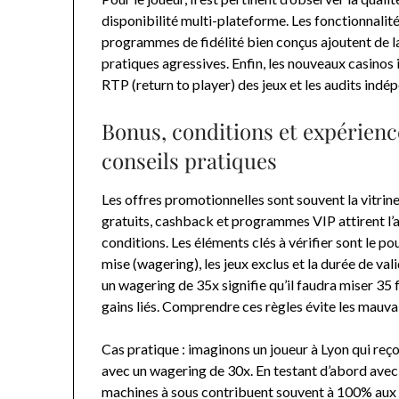
disponibilité multi-plateforme. Les fonctionnalité
programmes de fidélité bien conçus ajoutent de la
pratiques agressives. Enfin, les nouveaux casino
RTP (return to player) des jeux et les audits indép
Bonus, conditions et expérience
conseils pratiques
Les offres promotionnelles sont souvent la vitri
gratuits, cashback et programmes VIP attirent l’a
conditions. Les éléments clés à vérifier sont le p
mise (wagering), les jeux exclus et la durée de va
un wagering de 35x signifie qu’il faudra miser 35 
gains liés. Comprendre ces règles évite les mauvai
Cas pratique : imaginons un joueur à Lyon qui reç
avec un wagering de 30x. En testant d’abord avec d
machines à sous contribuent souvent à 100% aux e