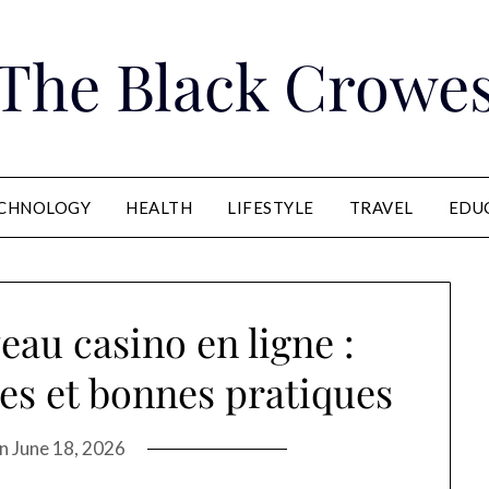
The Black Crowe
CHNOLOGY
HEALTH
LIFESTYLE
TRAVEL
EDU
au casino en ligne :
es et bonnes pratiques
on
June 18, 2026