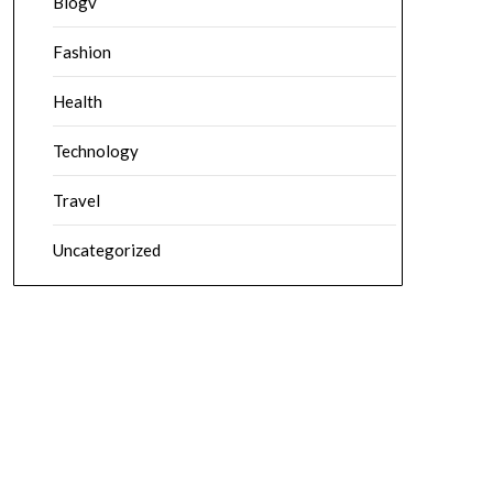
Blogv
Fashion
Health
Technology
Travel
Uncategorized