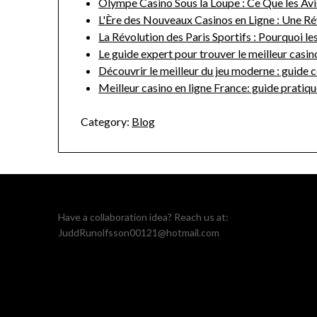
Olympe Casino Sous la Loupe : Ce Que les Av
L'Ère des Nouveaux Casinos en Ligne : Une R
La Révolution des Paris Sportifs : Pourquoi l
Le guide expert pour trouver le meilleur casi
Découvrir le meilleur du jeu moderne : guide
Meilleur casino en ligne France: guide pratiq
Category:
Blog
Have a collaboration idea? Reach us at:
JuddRunolfsson00121@hotmail.com