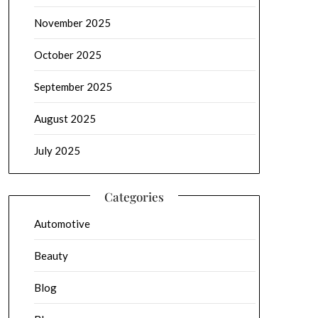
November 2025
October 2025
September 2025
August 2025
July 2025
Categories
Automotive
Beauty
Blog