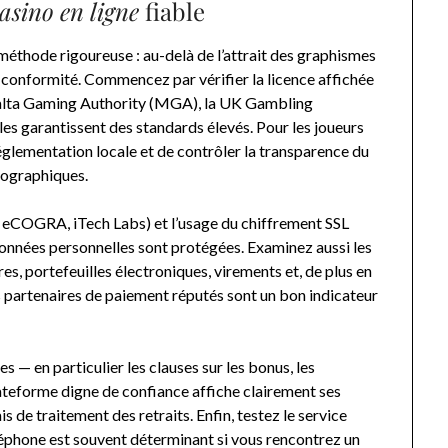
asino en ligne
fiable
thode rigoureuse : au-delà de l’attrait des graphismes
a conformité. Commencez par vérifier la licence affichée
 Malta Gaming Authority (MGA), la UK Gambling
s garantissent des standards élevés. Pour les joueurs
 réglementation locale et de contrôler la transparence du
géographiques.
e eCOGRA, iTech Labs) et l’usage du chiffrement SSL
 données personnelles sont protégées. Examinez aussi les
, portefeuilles électroniques, virements et, de plus en
s partenaires de paiement réputés sont un bon indicateur
les — en particulier les clauses sur les bonus, les
plateforme digne de confiance affiche clairement ses
is de traitement des retraits. Enfin, testez le service
téléphone est souvent déterminant si vous rencontrez un