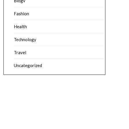
Blogv
Fashion
Health
Technology
Travel
Uncategorized