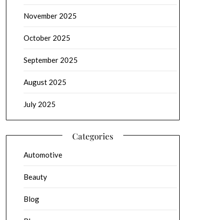
November 2025
October 2025
September 2025
August 2025
July 2025
Categories
Automotive
Beauty
Blog