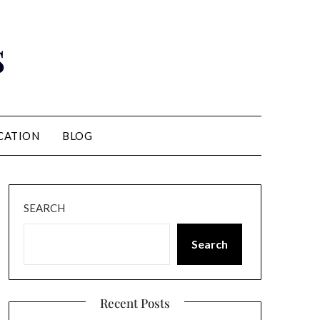
s
CATION
BLOG
SEARCH
Search
Recent Posts