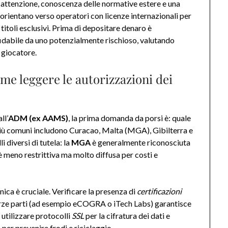
 attenzione, conoscenza delle normative estere e una
i orientano verso operatori con licenze internazionali per
titoli esclusivi. Prima di depositare denaro è
idabile da uno potenzialmente rischioso, valutando
 giocatore.
ome leggere le autorizzazioni dei
ll’
ADM (ex AAMS)
, la prima domanda da porsi è: quale
i più comuni includono Curacao, Malta (MGA), Gibilterra e
i diversi di tutela: la
MGA
è generalmente riconosciuta
 meno restrittiva ma molto diffusa per costi e
nica è cruciale. Verificare la presenza di
certificazioni
terze parti (ad esempio eCOGRA o iTech Labs) garantisce
 utilizzare protocolli
SSL
per la cifratura dei dati e
) per prevenire frodi e riciclaggio.