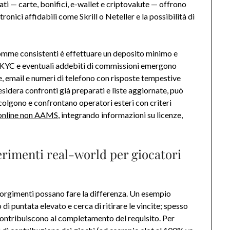
ti — carte, bonifici, e-wallet e criptovalute — offrono
ttronici affidabili come Skrill o Neteller e la possibilità di
omme consistenti è effettuare un deposito minimo e
he KYC e eventuali addebiti di commissioni emergono
ive, email e numeri di telefono con risposte tempestive
desidera confronti già preparati e liste aggiornate, può
ccolgono e confrontano operatori esteri con criteri
 online non AAMS
, integrando informazioni su licenze,
erimenti real-world per giocatori
orgimenti possano fare la differenza. Un esempio
i puntata elevato e cerca di ritirare le vincite; spesso
 contribuiscono al completamento del requisito. Per