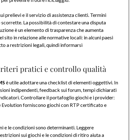
 prelievi e il servizio di assistenza clienti. Termini
 scorrette. La possibilità di contestare una disputa
luzione è un elemento di trasparenza che aumenta
el sito in relazione alle normative locali: in alcuni paesi
 a restrizioni legali, quindi informarsi
riteri pratici e controllo qualità
AMS
è utile adottare una checklist di elementi oggettivi. In
sioni indipendenti, feedback sui forum, tempi dichiarati
dicatori. Controllare il portafoglio giochi e i provider:
Evolution forniscono giochi con RTP certificato e
ini e le condizioni sono determinanti. Leggere
 restrizioni sui giochi e le condizioni di ritiro aiuta a