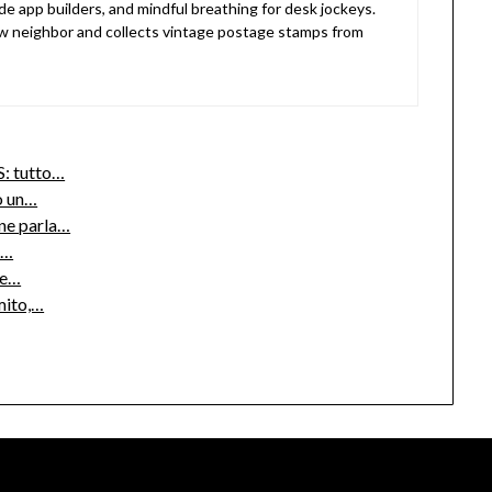
de app builders, and mindful breathing for desk jockeys.
 neighbor and collects vintage postage stamps from
S: tutto…
o un…
 ne parla…
e…
 e…
mito,…