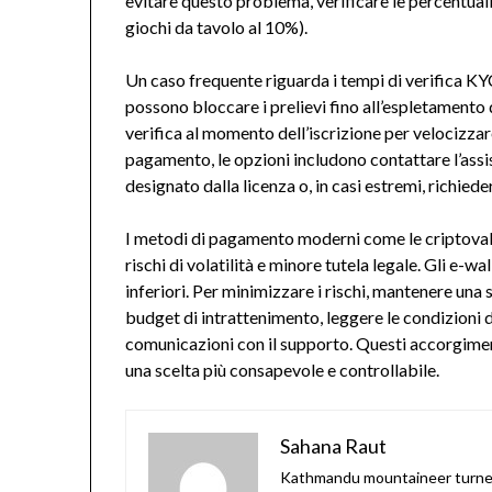
evitare questo problema, verificare le percentual
giochi da tavolo al 10%).
Un caso frequente riguarda i tempi di verifica KYC
possono bloccare i prelievi fino all’espletamento
verifica al momento dell’iscrizione per velocizza
pagamento, le opzioni includono contattare l’assist
designato dalla licenza o, in casi estremi, richied
I metodi di pagamento moderni come le criptoval
rischi di volatilità e minore tutela legale. Gli e-w
inferiori. Per minimizzare i rischi, mantenere un
budget di intrattenimento, leggere le condizioni de
comunicazioni con il supporto. Questi accorgime
una scelta più consapevole e controllabile.
Sahana Raut
Kathmandu mountaineer turned