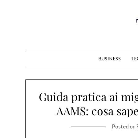
Skip
to
content
BUSINESS
TE
Guida pratica ai mig
AAMS: cosa sape
Posted on