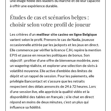
une image fidèle des leaders du marché et de leur capacité
à offrir une expérience durable.
Études de cas et scénarios belges :
choisir selon votre profil de joueur
Les critères d’un
meilleur site casino en ligne Belgique
varient selon le profil. Prenons le cas de Nadia, joueuse
occasionnelle attirée par les jackpots et les jeux en direct.
Elle commence par vérifier la licence CJH, repère la mention
EPIS et passe en revue les politiques de bonus. Son
objectif : profiter d’une offre de bienvenue modérée, avec
un wagering réaliste, et explorer une sélection de slots à
volatilité moyenne. Elle active d’emblée des limites de
dépôt et un rappel de session. Pour les paiements, elle
privilégie Bancontact et s’assure que les retraits
respectent des délais annoncés de 24 à 72 heures. Lors
d’une session live, elle apprécie la qualité vidéo et la
disponibilité des tables en français ; si le chat en direct
répond en moins de deux minutes, c’est un plus qui
influence sa fidélité.