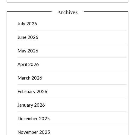
Archives
July 2026
June 2026
May 2026
April 2026
March 2026
February 2026
January 2026
December 2025
November 2025