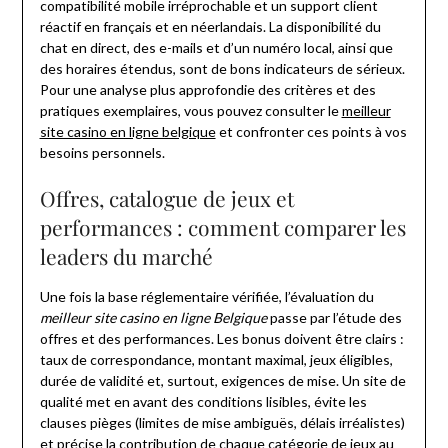
compatibilité mobile irréprochable et un support client
réactif en français et en néerlandais. La disponibilité du
chat en direct, des e-mails et d’un numéro local, ainsi que
des horaires étendus, sont de bons indicateurs de sérieux.
Pour une analyse plus approfondie des critères et des
pratiques exemplaires, vous pouvez consulter le
meilleur
site casino en ligne belgique
et confronter ces points à vos
besoins personnels.
Offres, catalogue de jeux et
performances : comment comparer les
leaders du marché
Une fois la base réglementaire vérifiée, l’évaluation du
meilleur site casino en ligne Belgique
passe par l’étude des
offres et des performances. Les bonus doivent être clairs :
taux de correspondance, montant maximal, jeux éligibles,
durée de validité et, surtout, exigences de mise. Un site de
qualité met en avant des conditions lisibles, évite les
clauses pièges (limites de mise ambiguës, délais irréalistes)
et précise la contribution de chaque catégorie de jeux au