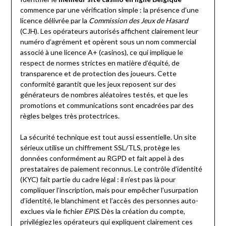
commence par une vérification simple : la présence d’une
licence délivrée par la
Commission des Jeux de Hasard
(CJH). Les opérateurs autorisés affichent clairement leur
numéro d’agrément et opèrent sous un nom commercial
associé à une licence A+ (casinos), ce qui implique le
respect de normes strictes en matière d’équité, de
transparence et de protection des joueurs. Cette
conformité garantit que les jeux reposent sur des
générateurs de nombres aléatoires testés, et que les
promotions et communications sont encadrées par des
règles belges très protectrices.
La sécurité technique est tout aussi essentielle. Un site
sérieux utilise un chiffrement SSL/TLS, protège les
données conformément au RGPD et fait appel à des
prestataires de paiement reconnus. Le contrôle d’identité
(KYC) fait partie du cadre légal : il n’est pas là pour
compliquer l’inscription, mais pour empêcher l’usurpation
d’identité, le blanchiment et l’accès des personnes auto-
exclues via le fichier
EPIS
. Dès la création du compte,
privilégiez les opérateurs qui expliquent clairement ces