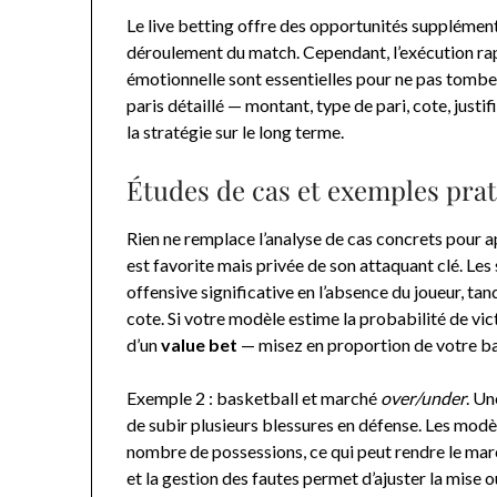
Le live betting offre des opportunités supplément
déroulement du match. Cependant, l’exécution rapid
émotionnelle sont essentielles pour ne pas tomber 
paris détaillé — montant, type de pari, cote, just
la stratégie sur le long terme.
Études de cas et exemples pra
Rien ne remplace l’analyse de cas concrets pour a
est favorite mais privée de son attaquant clé. Le
offensive significative en l’absence du joueur, t
cote. Si votre modèle estime la probabilité de vict
d’un
value bet
— misez en proportion de votre ban
Exemple 2 : basketball et marché
over/under
. Un
de subir plusieurs blessures en défense. Les modè
nombre de possessions, ce qui peut rendre le ma
et la gestion des fautes permet d’ajuster la mise o