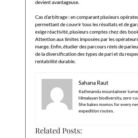
devient avantageuse.
Cas d’arbitrage : en comparant plusieurs opérateur
permettant de couvrir tous les résultats et de gar
exige réactivité, plusieurs comptes chez des boo
Attention aux limites imposées par les opérateurs
marge. Enfin, étudier des parcours réels de parieu
de la diversification des types de pari et du resp
rentabilité durable.
Sahana Raut
Kathmandu mountaineer turned
Himalayan biodiversity, zero-co
She bakes momos for every new
expedition routes.
Related Posts: