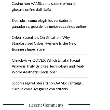
Casino non AAMS: cosa sapere prima di
giocare online dall’Italia
Descubre cómo elegir los verdaderos
ganadores: guía de los mejores casinos online
Cyber Essentials Certification: Why
Standardised Cyber Hygiene Is the New
Business Imperative
ClinicEvo vs QOVES: Which Digital Facial
Analysis Truly Bridges Technology and Real-
World Aesthetic Decisions?
Scopri i segreti dei siti non AAMS: vantaggi,
rischi e come scegliere con criterio
Recent Comments