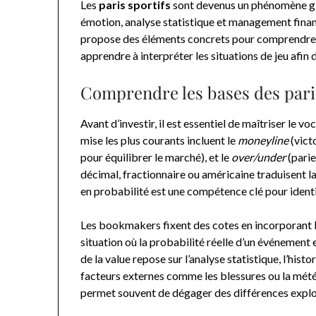
Les
paris sportifs
sont devenus un phénomène glo
émotion, analyse statistique et management finan
propose des éléments concrets pour comprendre 
apprendre à interpréter les situations de jeu afin 
Comprendre les bases des paris
Avant d’investir, il est essentiel de maîtriser le 
mise les plus courants incluent le
moneyline
(victo
pour équilibrer le marché), et le
over/under
(parie
décimal, fractionnaire ou américaine traduisent la
en probabilité est une compétence clé pour identi
Les bookmakers fixent des cotes en incorporant l
situation où la probabilité réelle d’un événement e
de la value repose sur l’analyse statistique, l’hist
facteurs externes comme les blessures ou la mété
permet souvent de dégager des différences exploit