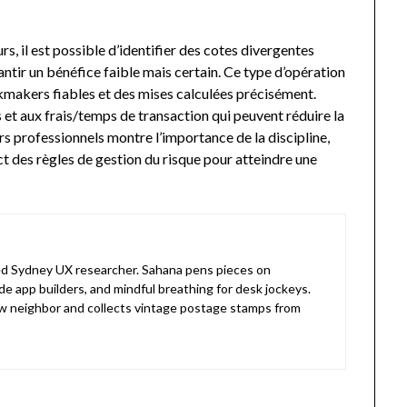
s, il est possible d’identifier des cotes divergentes
antir un bénéfice faible mais certain. Ce type d’opération
kmakers fiables et des mises calculées précisément.
 et aux frais/temps de transaction qui peuvent réduire la
rs professionnels montre l’importance de la discipline,
ect des règles de gestion du risque pour atteindre une
 Sydney UX researcher. Sahana pens pieces on
de app builders, and mindful breathing for desk jockeys.
 neighbor and collects vintage postage stamps from