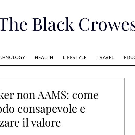
The Black Crowe
CHNOLOGY
HEALTH
LIFESTYLE
TRAVEL
EDU
ker non AAMS: come
odo consapevole e
are il valore