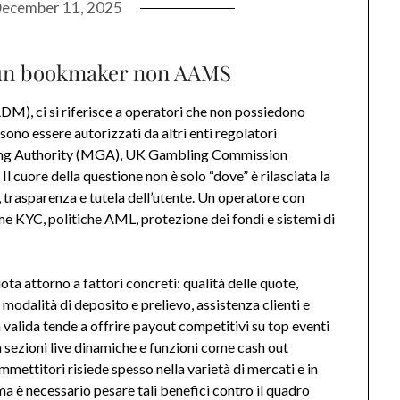
ecember 11, 2025
u un bookmaker non AAMS
DM), ci si riferisce a operatori che non possiedono
ssono essere autorizzati da altri enti regolatori
Gaming Authority (MGA), UK Gambling Commission
Il cuore della questione non è solo “dove” è rilasciata la
, trasparenza e tutela dell’utente. Un operatore con
 KYC, politiche AML, protezione dei fondi e sistemi di
ota attorno a fattori concreti: qualità delle quote,
 modalità di deposito e prelievo, assistenza clienti e
valida tende a offrire payout competitivi su top eventi
e a sezioni live dinamiche e funzioni come cash out
mmettitori risiede spesso nella varietà di mercati e in
a è necessario pesare tali benefici contro il quadro