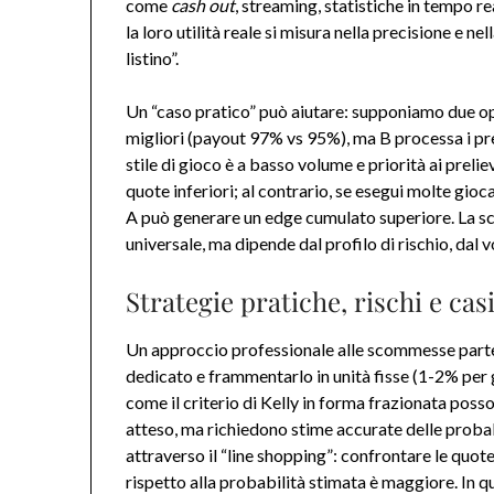
come
cash out
, streaming, statistiche in tempo r
la loro utilità reale si misura nella precisione e ne
listino”.
Un “caso pratico” può aiutare: supponiamo due op
migliori (payout 97% vs 95%), ma B processa i prelie
stile di gioco è a basso volume e priorità ai preli
quote inferiori; al contrario, se esegui molte gioc
A può generare un edge cumulato superiore. La sc
universale, ma dipende dal profilo di rischio, dal 
Strategie pratiche, rischi e casi
Un approccio professionale alle scommesse parte d
dedicato e frammentarlo in unità fisse (1-2% per g
come il criterio di Kelly in forma frazionata poss
atteso, ma richiedono stime accurate delle probabil
attraverso il “line shopping”: confrontare le quo
rispetto alla probabilità stimata è maggiore. In q