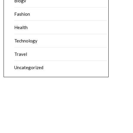
Blogv
Fashion
Health
Technology
Travel
Uncategorized