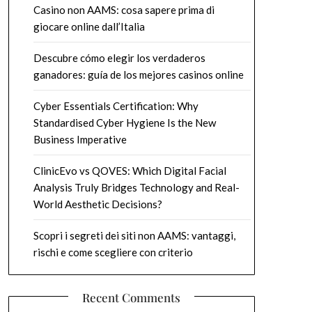
Casino non AAMS: cosa sapere prima di
giocare online dall’Italia
Descubre cómo elegir los verdaderos
ganadores: guía de los mejores casinos online
Cyber Essentials Certification: Why
Standardised Cyber Hygiene Is the New
Business Imperative
ClinicEvo vs QOVES: Which Digital Facial
Analysis Truly Bridges Technology and Real-
World Aesthetic Decisions?
Scopri i segreti dei siti non AAMS: vantaggi,
rischi e come scegliere con criterio
Recent Comments