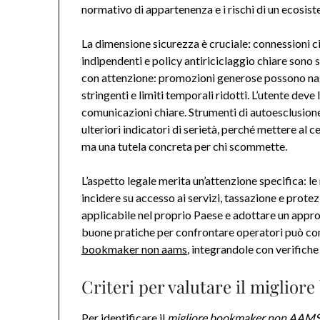
normativo di appartenenza e i rischi di un ecos
La dimensione sicurezza è cruciale: connessioni cif
indipendenti e policy antiriciclaggio chiare sono 
con attenzione: promozioni generose possono nas
stringenti e limiti temporali ridotti. L’utente dev
comunicazioni chiare. Strumenti di autoesclusione
ulteriori indicatori di serietà, perché mettere al c
ma una tutela concreta per chi scommette.
L’aspetto legale merita un’attenzione specifica: 
incidere su accesso ai servizi, tassazione e prote
applicabile nel proprio Paese e adottare un appro
buone pratiche per confrontare operatori può con
bookmaker non aams
, integrandole con verifich
Criteri per valutare il migli
Per identificare il
migliore bookmaker non AAM