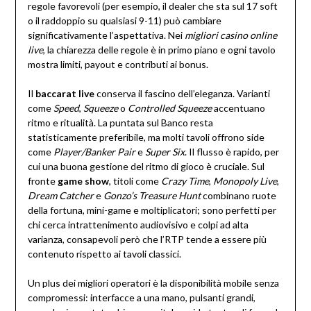
regole favorevoli (per esempio, il dealer che sta sul 17 soft
o il raddoppio su qualsiasi 9-11) può cambiare
significativamente l’aspettativa. Nei
migliori casino online
live
, la chiarezza delle regole è in primo piano e ogni tavolo
mostra limiti, payout e contributi ai bonus.
Il
baccarat live
conserva il fascino dell’eleganza. Varianti
come
Speed
,
Squeeze
o
Controlled Squeeze
accentuano
ritmo e ritualità. La puntata sul Banco resta
statisticamente preferibile, ma molti tavoli offrono side
come
Player/Banker Pair
e
Super Six
. Il flusso è rapido, per
cui una buona gestione del ritmo di gioco è cruciale. Sul
fronte
game show
, titoli come
Crazy Time
,
Monopoly Live
,
Dream Catcher
e
Gonzo’s Treasure Hunt
combinano ruote
della fortuna, mini-game e moltiplicatori; sono perfetti per
chi cerca intrattenimento audiovisivo e colpi ad alta
varianza, consapevoli però che l’RTP tende a essere più
contenuto rispetto ai tavoli classici.
Un plus dei migliori operatori è la disponibilità mobile senza
compromessi: interfacce a una mano, pulsanti grandi,