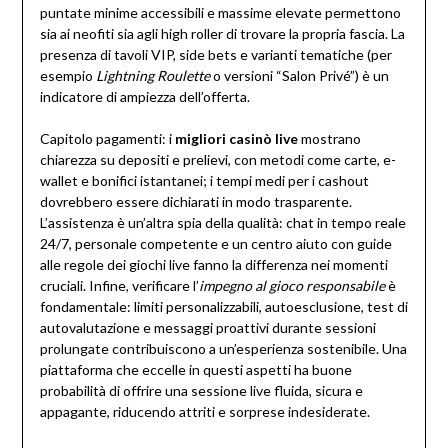
puntate minime accessibili e massime elevate permettono
sia ai neofiti sia agli high roller di trovare la propria fascia. La
presenza di tavoli VIP, side bets e varianti tematiche (per
esempio
Lightning Roulette
o versioni “Salon Privé”) è un
indicatore di ampiezza dell’offerta.
Capitolo pagamenti: i
migliori casinò live
mostrano
chiarezza su depositi e prelievi, con metodi come carte, e-
wallet e bonifici istantanei; i tempi medi per i cashout
dovrebbero essere dichiarati in modo trasparente.
L’assistenza è un’altra spia della qualità: chat in tempo reale
24/7, personale competente e un centro aiuto con guide
alle regole dei giochi live fanno la differenza nei momenti
cruciali. Infine, verificare l’
impegno al gioco responsabile
è
fondamentale: limiti personalizzabili, autoesclusione, test di
autovalutazione e messaggi proattivi durante sessioni
prolungate contribuiscono a un’esperienza sostenibile. Una
piattaforma che eccelle in questi aspetti ha buone
probabilità di offrire una sessione live fluida, sicura e
appagante, riducendo attriti e sorprese indesiderate.