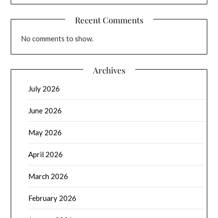
Recent Comments
No comments to show.
Archives
July 2026
June 2026
May 2026
April 2026
March 2026
February 2026