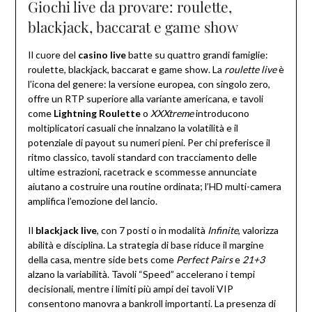
Giochi live da provare: roulette,
blackjack, baccarat e game show
Il cuore del
casino live
batte su quattro grandi famiglie:
roulette, blackjack, baccarat e game show. La
roulette live
è
l’icona del genere: la versione europea, con singolo zero,
offre un RTP superiore alla variante americana, e tavoli
come
Lightning Roulette
o
XXXtreme
introducono
moltiplicatori casuali che innalzano la volatilità e il
potenziale di payout su numeri pieni. Per chi preferisce il
ritmo classico, tavoli standard con tracciamento delle
ultime estrazioni, racetrack e scommesse annunciate
aiutano a costruire una routine ordinata; l’HD multi-camera
amplifica l’emozione del lancio.
Il
blackjack live
, con 7 posti o in modalità
Infinite
, valorizza
abilità e disciplina. La strategia di base riduce il margine
della casa, mentre side bets come
Perfect Pairs
e
21+3
alzano la variabilità. Tavoli “Speed” accelerano i tempi
decisionali, mentre i limiti più ampi dei tavoli VIP
consentono manovra a bankroll importanti. La presenza di