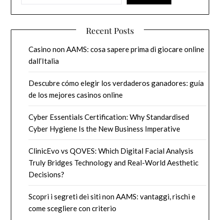
Recent Posts
Casino non AAMS: cosa sapere prima di giocare online
dall’Italia
Descubre cómo elegir los verdaderos ganadores: guía
de los mejores casinos online
Cyber Essentials Certification: Why Standardised
Cyber Hygiene Is the New Business Imperative
ClinicEvo vs QOVES: Which Digital Facial Analysis
Truly Bridges Technology and Real-World Aesthetic
Decisions?
Scopri i segreti dei siti non AAMS: vantaggi, rischi e
come scegliere con criterio