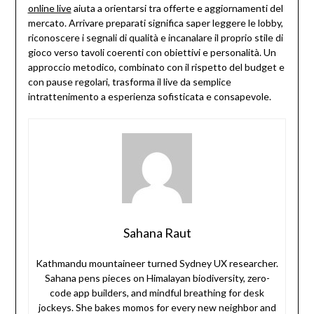
online live
aiuta a orientarsi tra offerte e aggiornamenti del
mercato. Arrivare preparati significa saper leggere le lobby,
riconoscere i segnali di qualità e incanalare il proprio stile di
gioco verso tavoli coerenti con obiettivi e personalità. Un
approccio metodico, combinato con il rispetto del budget e
con pause regolari, trasforma il live da semplice
intrattenimento a esperienza sofisticata e consapevole.
Sahana Raut
Kathmandu mountaineer turned Sydney UX researcher.
Sahana pens pieces on Himalayan biodiversity, zero-
code app builders, and mindful breathing for desk
jockeys. She bakes momos for every new neighbor and