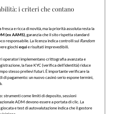
ilità: i criteri che contano
fresca e ricca di novità, ma la priorità assoluta resta la
M (ex AAMS)
, garanzia che il sito rispetta standard
co responsabile. La licenza indica controlli sul
Random
avere giochi
equi
e risultati imprevedibili.
iori operatori implementano crittografia avanzata e
strazione, la fase KYC (verifica dell’identità) riduce
mpo stesso prelievi futuri. È importante verificare la
di di pagamento: un nuovo casinò serio espone termini,
à.
vo: strumenti come limiti di deposito, sessioni
azionale ADM devono essere a portata di clic. La
giocata e test di autovalutazione indica che il gestore
uisizione.