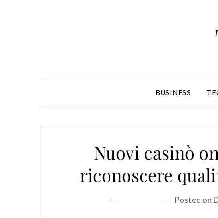
Skip
to
content
BUSINESS
TE
Nuovi casinò onl
riconoscere qualit
Posted on
D