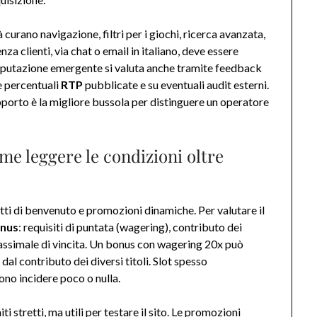
tà curano navigazione, filtri per i giochi, ricerca avanzata,
nza clienti, via chat o email in italiano, deve essere
putazione emergente si valuta anche tramite feedback
le percentuali
RTP
pubblicate e su eventuali audit esterni.
pporto è la migliore bussola per distinguere un operatore
ome leggere le condizioni oltre
tti di benvenuto e promozioni dinamiche. Per valutare il
nus
: requisiti di puntata (wagering), contributo dei
assimale di vincita. Un bonus con wagering 20x può
al contributo dei diversi titoli. Slot spesso
ono incidere poco o nulla.
iti stretti, ma utili per testare il sito. Le promozioni