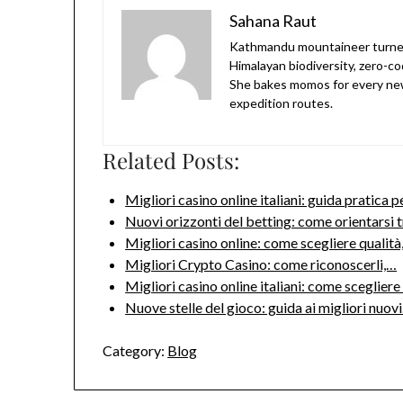
Sahana Raut
Kathmandu mountaineer turned
Himalayan biodiversity, zero-co
She bakes momos for every new
expedition routes.
Related Posts:
Migliori casino online italiani: guida pratica 
Nuovi orizzonti del betting: come orientarsi t
Migliori casino online: come scegliere qualità
Migliori Crypto Casino: come riconoscerli,…
Migliori casino online italiani: come scegliere
Nuove stelle del gioco: guida ai migliori nuov
Category:
Blog