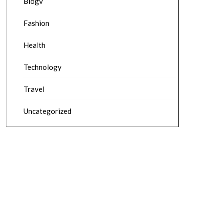
Blogv
Fashion
Health
Technology
Travel
Uncategorized