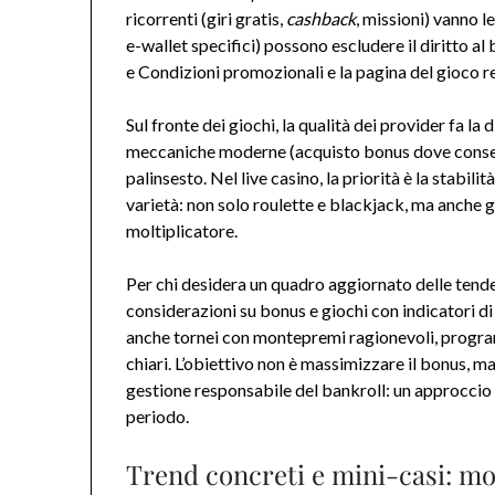
ricorrenti (giri gratis,
cashback
, missioni) vanno 
e-wallet specifici) possono escludere il diritto a
e Condizioni promozionali e la pagina del gioco r
Sul fronte dei giochi, la qualità dei provider fa la 
meccaniche moderne (acquisto bonus dove consenti
palinsesto. Nel live casino, la priorità è la stabili
varietà: non solo roulette e blackjack, ma anche g
moltiplicatore.
Per chi desidera un quadro aggiornato delle tend
considerazioni su bonus e giochi con indicatori di 
anche tornei con montepremi ragionevoli, program
chiari. L’obiettivo non è massimizzare il bonus, ma
gestione responsabile del bankroll: un approccio c
periodo.
Trend concreti e mini-casi: mo