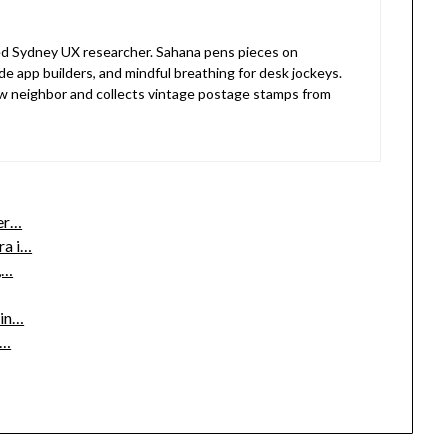
 Sydney UX researcher. Sahana pens pieces on
de app builders, and mindful breathing for desk jockeys.
 neighbor and collects vintage postage stamps from
per…
ra i…
,…
 in…
i…