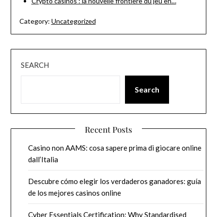
Crypto casinos : la nouvelle frontière du jeu en…
Category:
Uncategorized
SEARCH
Search
Recent Posts
Casino non AAMS: cosa sapere prima di giocare online
dall’Italia
Descubre cómo elegir los verdaderos ganadores: guía
de los mejores casinos online
Cyber Essentials Certification: Why Standardised