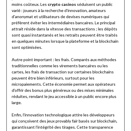
moins coûteux. Les
crypto casinos
séduisent un public
varié : joueurs à la recherche d'innovation, amateurs
d'anonymat et utilisateurs de devises numériques qui
préfèrent éviter les intermédiaires bancaires. Le principal
attrait réside dans la vitesse des transactions ; les dépôts
sont quasi instantanés et les retraits peuvent être traités
en quelques minutes lorsque la plateforme et la blockchain
sont optimisées.
Autre point important : les frais. Comparés aux méthodes
traditionnelles comme les virements bancaires ou les
cartes, les frais de transaction sur certaines blockchains
peuvent être bien inférieurs, surtout pour les
micropaiements. Cette économie permet aux opérateurs
d'offrir des bonus plus généreux ou des mises minimales
réduites, rendant le jeu accessible à un public encore plus
large.
Enfin, l'innovation technologique attire les développeurs
qui conçoivent des jeux provably fair basés sur blockchain,
garantissant l'intégrité des tirages. Cette transparence