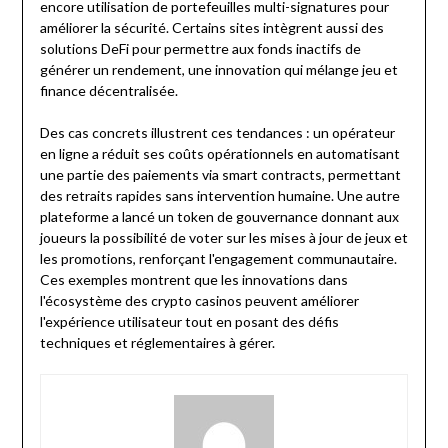
encore utilisation de portefeuilles multi-signatures pour
améliorer la sécurité. Certains sites intègrent aussi des
solutions DeFi pour permettre aux fonds inactifs de
générer un rendement, une innovation qui mélange jeu et
finance décentralisée.
Des cas concrets illustrent ces tendances : un opérateur
en ligne a réduit ses coûts opérationnels en automatisant
une partie des paiements via smart contracts, permettant
des retraits rapides sans intervention humaine. Une autre
plateforme a lancé un token de gouvernance donnant aux
joueurs la possibilité de voter sur les mises à jour de jeux et
les promotions, renforçant l'engagement communautaire.
Ces exemples montrent que les innovations dans
l'écosystème des crypto casinos peuvent améliorer
l'expérience utilisateur tout en posant des défis
techniques et réglementaires à gérer.