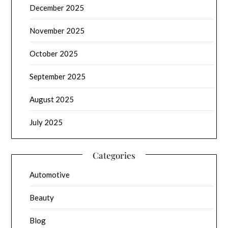
December 2025
November 2025
October 2025
September 2025
August 2025
July 2025
Categories
Automotive
Beauty
Blog