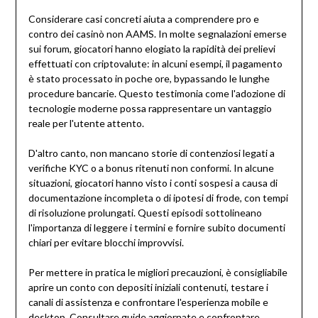
Considerare casi concreti aiuta a comprendere pro e
contro dei casinò non AAMS. In molte segnalazioni emerse
sui forum, giocatori hanno elogiato la rapidità dei prelievi
effettuati con criptovalute: in alcuni esempi, il pagamento
è stato processato in poche ore, bypassando le lunghe
procedure bancarie. Questo testimonia come l'adozione di
tecnologie moderne possa rappresentare un vantaggio
reale per l'utente attento.
D'altro canto, non mancano storie di contenziosi legati a
verifiche KYC o a bonus ritenuti non conformi. In alcune
situazioni, giocatori hanno visto i conti sospesi a causa di
documentazione incompleta o di ipotesi di frode, con tempi
di risoluzione prolungati. Questi episodi sottolineano
l'importanza di leggere i termini e fornire subito documenti
chiari per evitare blocchi improvvisi.
Per mettere in pratica le migliori precauzioni, è consigliabile
aprire un conto con depositi iniziali contenuti, testare i
canali di assistenza e confrontare l'esperienza mobile e
desktop. Consultare guide aggiornate e confrontare