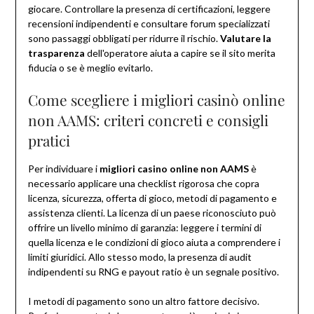
giocare. Controllare la presenza di certificazioni, leggere
recensioni indipendenti e consultare forum specializzati
sono passaggi obbligati per ridurre il rischio.
Valutare la
trasparenza
dell'operatore aiuta a capire se il sito merita
fiducia o se è meglio evitarlo.
Come scegliere i migliori casinò online
non AAMS: criteri concreti e consigli
pratici
Per individuare i
migliori casino online non AAMS
è
necessario applicare una checklist rigorosa che copra
licenza, sicurezza, offerta di gioco, metodi di pagamento e
assistenza clienti. La licenza di un paese riconosciuto può
offrire un livello minimo di garanzia: leggere i termini di
quella licenza e le condizioni di gioco aiuta a comprendere i
limiti giuridici. Allo stesso modo, la presenza di audit
indipendenti su RNG e payout ratio è un segnale positivo.
I metodi di pagamento sono un altro fattore decisivo.