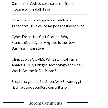
Casino non AAMS: cosa sapere prima di
giocare online dall’Italia
Descubre cómo elegir los verdaderos
ganadores: guía de los mejores casinos online
Cyber Essentials Certification: Why
Standardised Cyber Hygiene Is the New
Business Imperative
ClinicEvo vs QOVES: Which Digital Facial
Analysis Truly Bridges Technology and Real-
World Aesthetic Decisions?
Scopri i segreti dei siti non AAMS: vantaggi,
rischi e come scegliere con criterio
Recent Comments