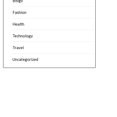
Blogv
Fashion
Health
Technology
Travel
Uncategorized