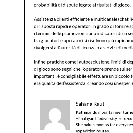
probabilità di dispute legate ai risultati di gioco.
Assistenza clienti efficiente e multicanale (chat l
di risposta rapidi e operatori in grado di fornire s
i termini delle promozioni sono indicatori di un se
tra giocatori e operatori si risolvono più rapidamen
rivolgersi all’autorità di licenza o a servizi di m
Infine, pratiche come l’autoesclusione, limiti di
di gioco sono segni che l’operatore prende sul ser
importanti, è consigliabile effettuare un piccolo t
e la qualità dell’assistenza, creando così un’esperi
Sahana Raut
Kathmandu mountaineer turned
Himalayan biodiversity, zero-co
She bakes momos for every new
expedition routes.