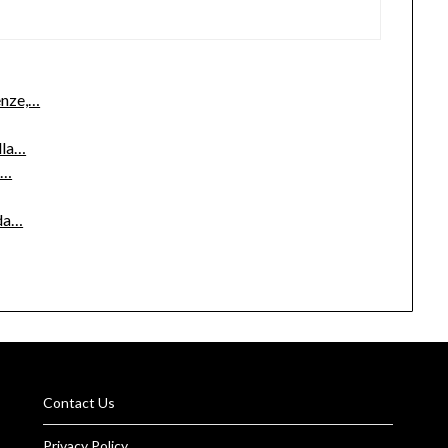
enze,…
lla…
e…
ida…
Contact Us
Privacy Policy