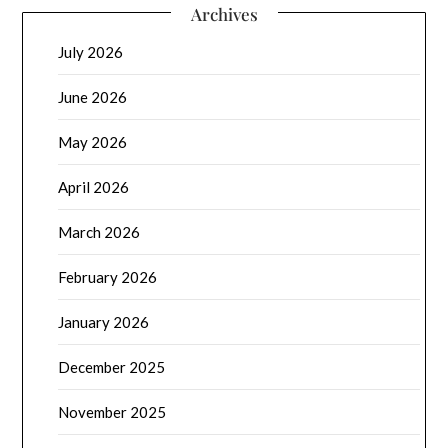
Archives
July 2026
June 2026
May 2026
April 2026
March 2026
February 2026
January 2026
December 2025
November 2025