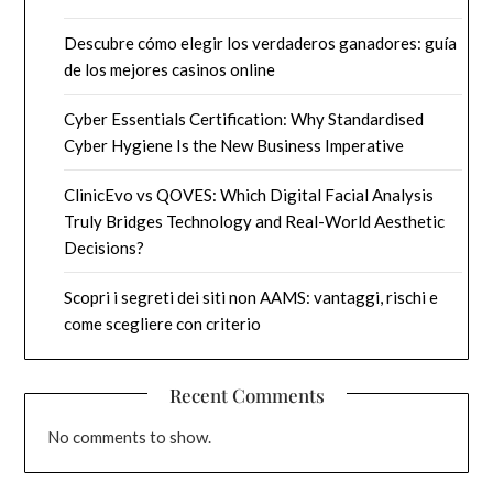
Descubre cómo elegir los verdaderos ganadores: guía
de los mejores casinos online
Cyber Essentials Certification: Why Standardised
Cyber Hygiene Is the New Business Imperative
ClinicEvo vs QOVES: Which Digital Facial Analysis
Truly Bridges Technology and Real-World Aesthetic
Decisions?
Scopri i segreti dei siti non AAMS: vantaggi, rischi e
come scegliere con criterio
Recent Comments
No comments to show.