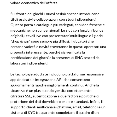
valore economico dell’offerta.
Sul fronte dei giochi, i nuovi casinò spesso introducono
titoli esclusivi e collaborazioni con studi indipendenti.
Questo porta a catalogue più variegati, con idee fresche e
meccaniche non convenzionali. Le slot con funzioni bonus
originali, i tavoli live con presentatori multilingue e i giochi
“drop & win” sono sempre più diffusi. I giocatori che
cercano varietà e novità troveranno in questi operatori una
proposta interessante, purché sia verificata la
certificazione dei giochi e la presenza di RNG testati da
laboratori indipendenti.
Le tecnologie adottate includono piattaforme responsive,
app dedicate e integrazione API che consentono
aggiornamenti rapidi e miglioramenti continui. Anche la
sicurezza è un plus quando gestita correttamente:
cifratura SSL, autenticazione a due fattori e politiche di
protezione dei dati dovrebbero essere standard. Infine, il
supporto clienti multicanale (chat live, email, telefono) e un
sistema di KYC trasparente completano il quadro di un