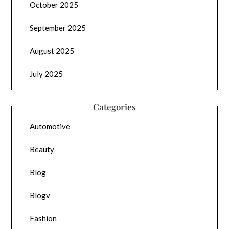
October 2025
September 2025
August 2025
July 2025
Categories
Automotive
Beauty
Blog
Blogv
Fashion