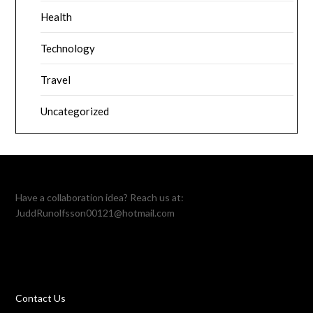
Health
Technology
Travel
Uncategorized
Have a collaboration idea? Reach us at:
JuddRunolfsson00121@hotmail.com
Contact Us