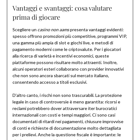
Vantaggi e svantaggi: cosa valutare
prima di giocare
Scegliere un
casino non aams
presenta vantaggi evidenti:
spesso offrono promozioni più competitive, programmi VIP,
una gamma più ampia di slot e giochi live, e metodi di
pagamento moderni come le criptovalute. Per i giocatori
alla ricerca di varietà e incentivi economici, queste
piattaforme possono risultare molto attraenti. Inoltre,
alcuni operatori esteri collaborano con provider innovativi
che non sono ancora sbarcati sul mercato italiano,
consentendo accesso a titoli esclusivi.
D'altro canto, i rischi non sono trascurabili. La protezione
legale in caso di controversie è meno garantita: ricorsi e
reclami potrebbero dover attraversare iter burocratici
internazionali con costi e tempi maggiori. Ci sono casi
documentati di ritardi nei pagamenti, chiusure improvvise
di conti e richieste di documentazione molto dettagliata
per i prelievi. Anche la questione fiscale è importante: le