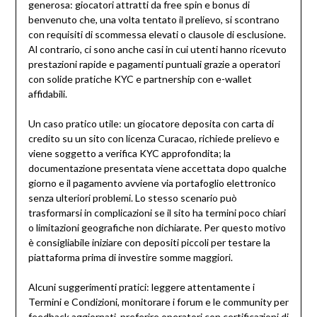
generosa: giocatori attratti da free spin e bonus di
benvenuto che, una volta tentato il prelievo, si scontrano
con requisiti di scommessa elevati o clausole di esclusione.
Al contrario, ci sono anche casi in cui utenti hanno ricevuto
prestazioni rapide e pagamenti puntuali grazie a operatori
con solide pratiche KYC e partnership con e-wallet
affidabili.
Un caso pratico utile: un giocatore deposita con carta di
credito su un sito con licenza Curacao, richiede prelievo e
viene soggetto a verifica KYC approfondita; la
documentazione presentata viene accettata dopo qualche
giorno e il pagamento avviene via portafoglio elettronico
senza ulteriori problemi. Lo stesso scenario può
trasformarsi in complicazioni se il sito ha termini poco chiari
o limitazioni geografiche non dichiarate. Per questo motivo
è consigliabile iniziare con depositi piccoli per testare la
piattaforma prima di investire somme maggiori.
Alcuni suggerimenti pratici: leggere attentamente i
Termini e Condizioni, monitorare i forum e le community per
feedback aggiornati, preferire operatori con certificazioni di