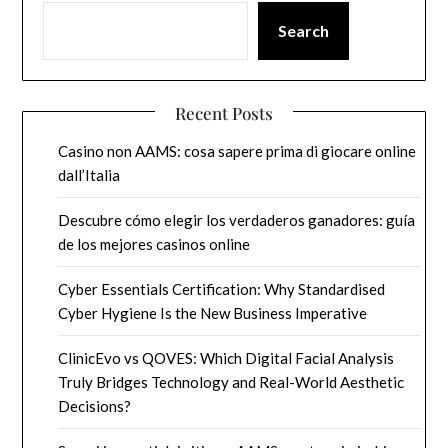
Search
Recent Posts
Casino non AAMS: cosa sapere prima di giocare online
dall’Italia
Descubre cómo elegir los verdaderos ganadores: guía
de los mejores casinos online
Cyber Essentials Certification: Why Standardised
Cyber Hygiene Is the New Business Imperative
ClinicEvo vs QOVES: Which Digital Facial Analysis
Truly Bridges Technology and Real-World Aesthetic
Decisions?