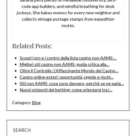
code app builders, and mindful breathing for desk
jockeys. She bakes momos for every new neighbor and
collects vintage postage stamps from expedition
routes.
Related Posts:
Scopri i pro e i contro della lista casino non AAMS:…
Migliori siti casino non AAMS: guida critica alla…
Oltre il Controllo: L'Affascinante Mondo dei Casino…
Casino online esteri: opportunità, regole e rischi…
Siti non AAMS: cosa sono davvero, perché se ne parla…
Nuovi orizzonti del betting: come orientarsi tra i…
Category:
Blog
SEARCH