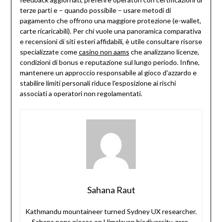
terze parti e – quando possibile – usare metodi di
pagamento che offrono una maggiore protezione (e-wallet,
carte ricaricabili). Per chi vuole una panoramica comparativa
e recensioni di siti esteri affidabili, è utile consultare risorse
specializzate come
casino non aams
che analizzano licenze,
condizioni di bonus e reputazione sul lungo periodo. Infine,
mantenere un approccio responsabile al gioco d'azzardo e
stabilire limiti personali riduce l'esposizione ai rischi
associati a operatori non regolamentati.
Sahana Raut
Kathmandu mountaineer turned Sydney UX researcher.
Sahana pens pieces on Himalayan biodiversity, zero-