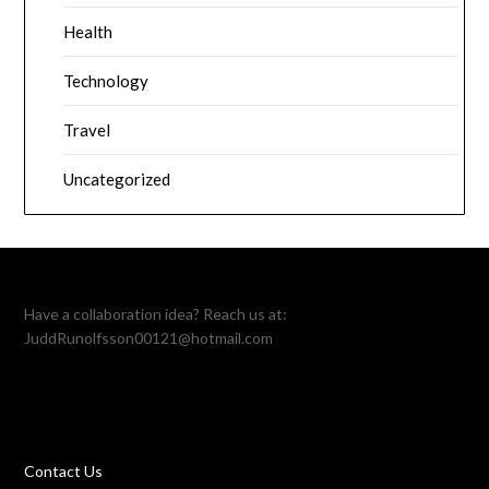
Health
Technology
Travel
Uncategorized
Have a collaboration idea? Reach us at:
JuddRunolfsson00121@hotmail.com
Contact Us