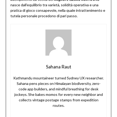
nasce dall’equilibrio tra varietà, solidità operativa e una
pratica di gioco consapevole, nella quale intrattenimento e
tutela personale procedono di pari passo.
Sahana Raut
Kathmandu mountaineer turned Sydney UX researcher.
Sahana pens pieces on Himalayan biodiversity, zero-
code app builders, and mindful breathing for desk
jockeys. She bakes momos for every new neighbor and
collects vintage postage stamps from expedition
routes.