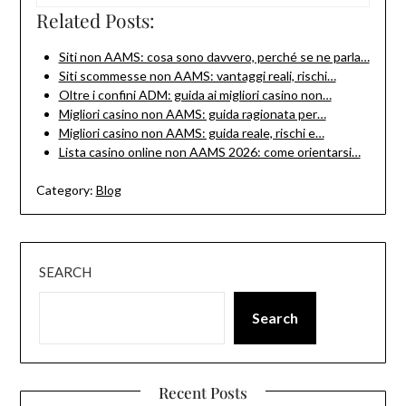
Related Posts:
Siti non AAMS: cosa sono davvero, perché se ne parla…
Siti scommesse non AAMS: vantaggi reali, rischi…
Oltre i confini ADM: guida ai migliori casino non…
Migliori casino non AAMS: guida ragionata per…
Migliori casino non AAMS: guida reale, rischi e…
Lista casino online non AAMS 2026: come orientarsi…
Category:
Blog
SEARCH
Search
Recent Posts