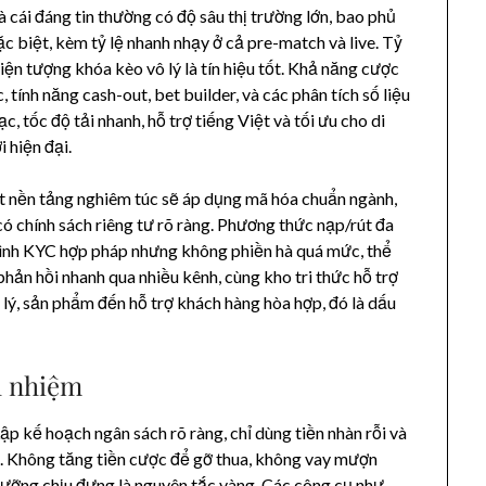
 cái đáng tin thường có độ sâu thị trường lớn, bao phủ
ặc biệt, kèm tỷ lệ nhanh nhạy ở cả pre-match và live. Tỷ
hiện tượng khóa kèo vô lý là tín hiệu tốt. Khả năng cược
, tính năng cash-out, bet builder, và các phân tích số liệu
c, tốc độ tải nhanh, hỗ trợ tiếng Việt và tối ưu cho di
i hiện đại.
t nền tảng nghiêm túc sẽ áp dụng mã hóa chuẩn ngành,
à có chính sách riêng tư rõ ràng. Phương thức nạp/rút đa
trình KYC hợp pháp nhưng không phiền hà quá mức, thể
hản hồi nhanh qua nhiều kênh, cùng kho tri thức hỗ trợ
lý, sản phẩm đến hỗ trợ khách hàng hòa hợp, đó là dấu
h nhiệm
ập kế hoạch ngân sách rõ ràng, chỉ dùng tiền nhàn rỗi và
ro. Không tăng tiền cược để gỡ thua, không vay mượn
gưỡng chịu đựng là nguyên tắc vàng. Các công cụ như