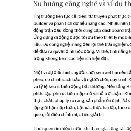
Xu hướng công nghệ và ví dụ th
Thị trường liên tục cải tiến: từ truyền phát trực 
builder và phân tích dữ liệu nâng cao. Nhiều nền
động trận đấu, đồng thời cung cấp dashboard trậ
Ứng dụng di động được tối ưu theo triết lý mobil
liệu. Dù công nghệ mang đến lợi thế trải nghiệm, đ
dễ đưa ra quyết định bốc đồng. Vì thế, tính năng 
trọng không kém các tiện ích hiện đại.
Một ví dụ điển hình: người chơi xem xét hai nền 
phép, có chính sách bảo vệ người chơi, quy trình
và tỷ lệ kèo ít biến động bất thường. Nền tảng 
phức tạp, phí rút tiền mập mờ và hỗ trợ chậm. Khi 
thực chất: pháp lý rõ ràng, sản phẩm ổn định,
bảo
lập giới hạn nạp tuần, bật xác thực hai lớp, theo 
quen, rồi điều chỉnh mục tiêu giải trí.
Thói quen tìm hiểu trước khi tham gia cũng tác độ