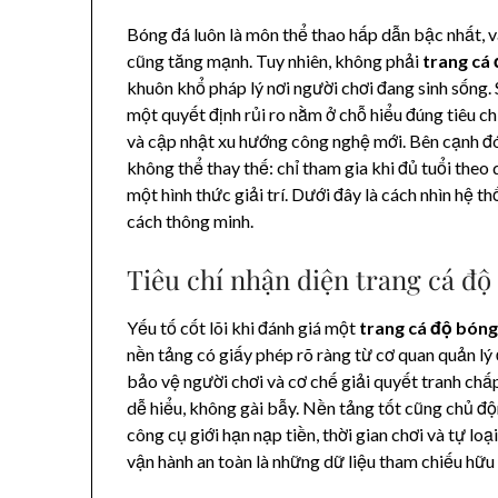
Bóng đá luôn là môn thể thao hấp dẫn bậc nhất, và
cũng tăng mạnh. Tuy nhiên, không phải
trang cá
khuôn khổ pháp lý nơi người chơi đang sinh sống. 
một quyết định rủi ro nằm ở chỗ hiểu đúng tiêu c
và cập nhật xu hướng công nghệ mới. Bên cạnh đó,
không thể thay thế: chỉ tham gia khi đủ tuổi theo 
một hình thức giải trí. Dưới đây là cách nhìn hệ t
cách thông minh.
Tiêu chí nhận diện trang cá độ
Yếu tố cốt lõi khi đánh giá một
trang cá độ bóng
nền tảng có giấy phép rõ ràng từ cơ quan quản lý 
bảo vệ người chơi và cơ chế giải quyết tranh chấ
dễ hiểu, không gài bẫy. Nền tảng tốt cũng chủ đ
công cụ giới hạn nạp tiền, thời gian chơi và tự loạ
vận hành an toàn là những dữ liệu tham chiếu hữu 