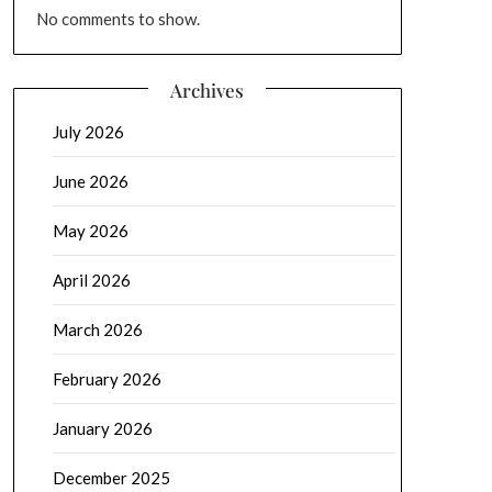
No comments to show.
Archives
July 2026
June 2026
May 2026
April 2026
March 2026
February 2026
January 2026
December 2025