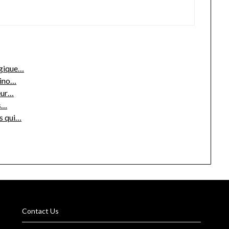
tégique…
sino…
eur…
es…
es qui…
Contact Us