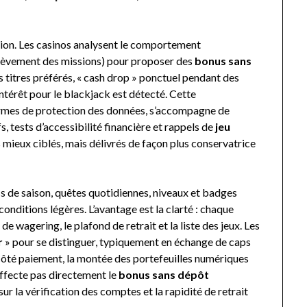
tion. Les casinos analysent le comportement
chèvement des missions) pour proposer des
bonus sans
s titres préférés, « cash drop » ponctuel pendant des
intérêt pour le blackjack est détecté. Cette
ormes de protection des données, s’accompagne de
, tests d’accessibilité financière et rappels de
jeu
 mieux ciblés, mais délivrés de façon plus conservatrice
ss de saison, quêtes quotidiennes, niveaux et badges
nditions légères. L’avantage est la clarté : chaque
de wagering, le plafond de retrait et la liste des jeux. Les
r
» pour se distinguer, typiquement en échange de caps
 Côté paiement, la montée des portefeuilles numériques
’affecte pas directement le
bonus sans dépôt
sur la vérification des comptes et la rapidité de retrait