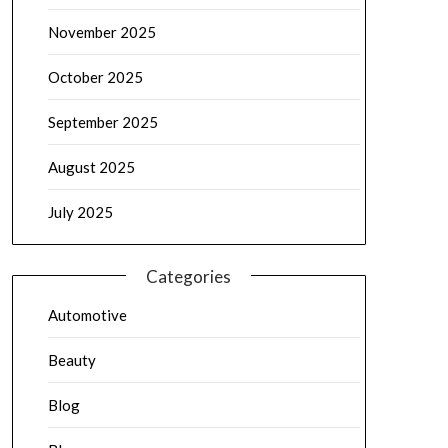
November 2025
October 2025
September 2025
August 2025
July 2025
Categories
Automotive
Beauty
Blog