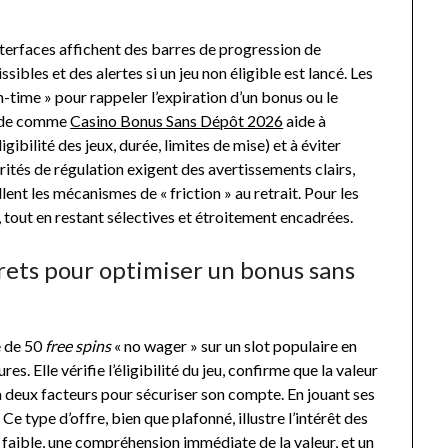
nterfaces affichent des barres de progression de
ibles et des alertes si un jeu non éligible est lancé. Les
-time » pour rappeler l’expiration d’un bonus ou le
uide comme
Casino Bonus Sans Dépôt 2026
aide à
igibilité des jeux, durée, limites de mise) et à éviter
torités de régulation exigent des avertissements clairs,
ent les mécanismes de « friction » au retrait. Pour les
es, tout en restant sélectives et étroitement encadrées.
rets pour optimiser un bonus sans
e de 50
free spins
« no wager » sur un slot populaire en
s. Elle vérifie l’éligibilité du jeu, confirme que la valeur
n à deux facteurs pour sécuriser son compte. En jouant ses
Ce type d’offre, bien que plafonné, illustre l’intérêt des
e faible, une compréhension immédiate de la valeur, et un