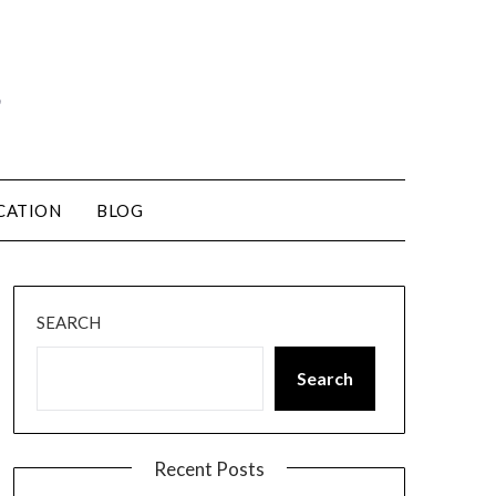
s
CATION
BLOG
SEARCH
Search
Recent Posts