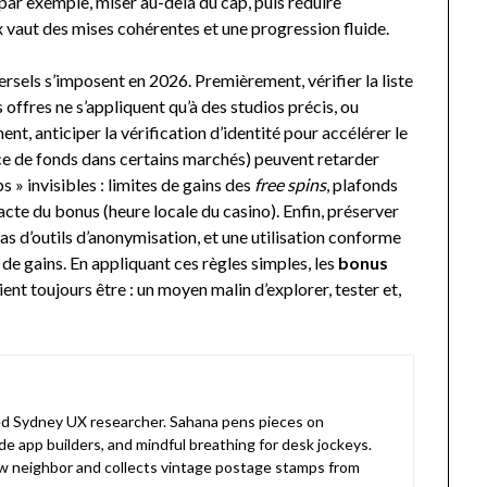
(par exemple, miser au-delà du cap, puis réduire
 vaut des mises cohérentes et une progression fluide.
rsels s’imposent en 2026. Premièrement, vérifier la liste
es offres ne s’appliquent qu’à des studios précis, ou
t, anticiper la vérification d’identité pour accélérer le
urce de fonds dans certains marchés) peuvent retarder
s » invisibles : limites de gains des
free spins
, plafonds
acte du bonus (heure locale du casino). Enfin, préserver
pas d’outils d’anonymisation, et une utilisation conforme
n de gains. En appliquant ces règles simples, les
bonus
nt toujours être : un moyen malin d’explorer, tester et,
 Sydney UX researcher. Sahana pens pieces on
de app builders, and mindful breathing for desk jockeys.
 neighbor and collects vintage postage stamps from