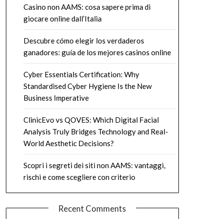
Casino non AAMS: cosa sapere prima di
giocare online dall’Italia
Descubre cómo elegir los verdaderos
ganadores: guía de los mejores casinos online
Cyber Essentials Certification: Why
Standardised Cyber Hygiene Is the New
Business Imperative
ClinicEvo vs QOVES: Which Digital Facial
Analysis Truly Bridges Technology and Real-
World Aesthetic Decisions?
Scopri i segreti dei siti non AAMS: vantaggi,
rischi e come scegliere con criterio
Recent Comments