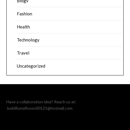
Blogv
Fashion
Health
Technology
Travel
Uncategorized
Have a collaboration idea? Reach us at:
JuddRunolfsson00121@hotmail.com