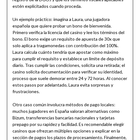
estén explicitados cuando proceda.
Un ejemplo práctico: imagina a Laura, una jugadora
española que quiere probar un bono de bienvenida.
Primero verifica la licencia del casino y lee los términos del
bono. El bono exige un requisito de apuesta de 30x que
solo aplica a tragamonedas con contribución del 100%.
Laura calcula cuánto tendría que apostar como máximo
para cumplir el requisito y establece un límite de depósito
diario. Tras cumplir las condiciones, solicita una retirada; el
casino solicita documentación para verificar su identidad,
proceso que suele demorar entre 24 y 72 horas. Al conocer
estos pasos por adelantado, Laura evita sorpresas y
frustraciones.
Otro caso común involucra métodos de pago locales:
muchos jugadores en España valoran alternativas como
Bizum, transferencias bancarias nacionales y tarjetas
prepago por su rapidez y facilidad. Es recomendable elegir
casinos que ofrezcan múltiples opciones y explicar en la
sección de pagos los plazos de procesamiento. Finalmente,