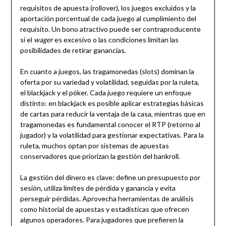
requisitos de apuesta (rollover), los juegos excluidos y la
aportación porcentual de cada juego al cumplimiento del
requisito. Un bono atractivo puede ser contraproducente
si el
wager
es excesivo o las condiciones limitan las
posibilidades de retirar ganancias.
En cuanto a juegos, las tragamonedas (slots) dominan la
oferta por su variedad y volatilidad, seguidas por la ruleta,
el blackjack y el póker. Cada juego requiere un enfoque
distinto: en blackjack es posible aplicar estrategias básicas
de cartas para reducir la ventaja de la casa, mientras que en
tragamonedas es fundamental conocer el RTP (retorno al
jugador) y la volatilidad para gestionar expectativas. Para la
ruleta, muchos optan por sistemas de apuestas
conservadores que priorizan la gestión del bankroll.
La gestión del dinero es clave: define un presupuesto por
sesión, utiliza límites de pérdida y ganancia y evita
perseguir pérdidas. Aprovecha herramientas de análisis
como historial de apuestas y estadísticas que ofrecen
algunos operadores. Para jugadores que prefieren la