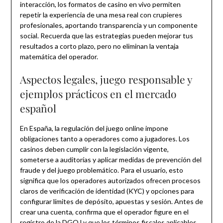
interacción, los formatos de casino en vivo permiten
repetir la experiencia de una mesa real con crupieres
profesionales, aportando transparencia y un componente
social. Recuerda que las estrategias pueden mejorar tus
resultados a corto plazo, pero no eliminan la ventaja
matemática del operador.
Aspectos legales, juego responsable y
ejemplos prácticos en el mercado
español
En España, la regulación del juego online impone
obligaciones tanto a operadores como a jugadores. Los
casinos deben cumplir con la legislación vigente,
someterse a auditorías y aplicar medidas de prevención del
fraude y del juego problemático. Para el usuario, esto
significa que los operadores autorizados ofrecen procesos
claros de verificación de identidad (KYC) y opciones para
configurar límites de depósito, apuestas y sesión. Antes de
crear una cuenta, confirma que el operador figure en el
registro de la DGOJ y que los términos fiscales aplicables