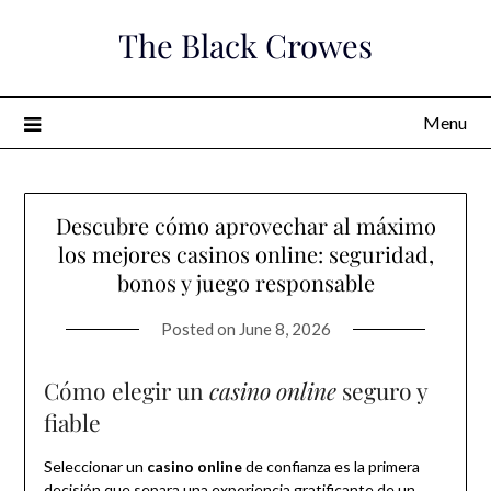
Skip
The Black Crowes
to
content
Menu
Descubre cómo aprovechar al máximo
los mejores casinos online: seguridad,
bonos y juego responsable
Posted on
June 8, 2026
Cómo elegir un
casino online
seguro y
fiable
Seleccionar un
casino online
de confianza es la primera
decisión que separa una experiencia gratificante de un