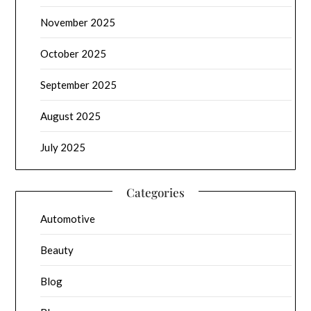
November 2025
October 2025
September 2025
August 2025
July 2025
Categories
Automotive
Beauty
Blog