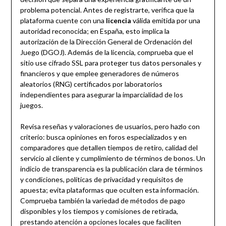
problema potencial. Antes de registrarte, verifica que la
plataforma cuente con una
licencia
válida emitida por una
autoridad reconocida; en España, esto implica la
autorización de la Dirección General de Ordenación del
Juego (DGOJ). Además de la licencia, comprueba que el
sitio use cifrado SSL para proteger tus datos personales y
financieros y que emplee generadores de números
aleatorios (RNG) certificados por laboratorios
independientes para asegurar la imparcialidad de los
juegos.
Revisa reseñas y valoraciones de usuarios, pero hazlo con
criterio: busca opiniones en foros especializados y en
comparadores que detallen tiempos de retiro, calidad del
servicio al cliente y cumplimiento de términos de bonos. Un
indicio de transparencia es la publicación clara de términos
y condiciones, políticas de privacidad y requisitos de
apuesta; evita plataformas que oculten esta información.
Comprueba también la variedad de métodos de pago
disponibles y los tiempos y comisiones de retirada,
prestando atención a opciones locales que faciliten