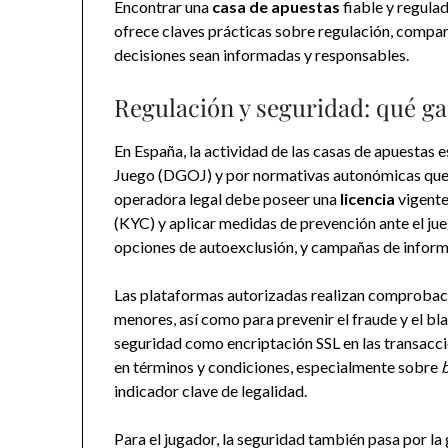
Encontrar una
casa de apuestas
fiable y regulad
ofrece claves prácticas sobre regulación, compar
decisiones sean informadas y responsables.
Regulación y seguridad: qué ga
En España, la actividad de las casas de apuestas 
Juego (DGOJ) y por normativas autonómicas que 
operadora legal debe poseer una
licencia
vigente
(KYC) y aplicar medidas de prevención ante el jue
opciones de autoexclusión, y campañas de inform
Las plataformas autorizadas realizan comprobacio
menores, así como para prevenir el fraude y el bl
seguridad como encriptación SSL en las transacc
en términos y condiciones, especialmente sobre
indicador clave de legalidad.
Para el jugador, la seguridad también pasa por la 