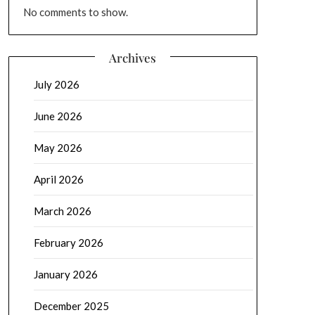
No comments to show.
Archives
July 2026
June 2026
May 2026
April 2026
March 2026
February 2026
January 2026
December 2025