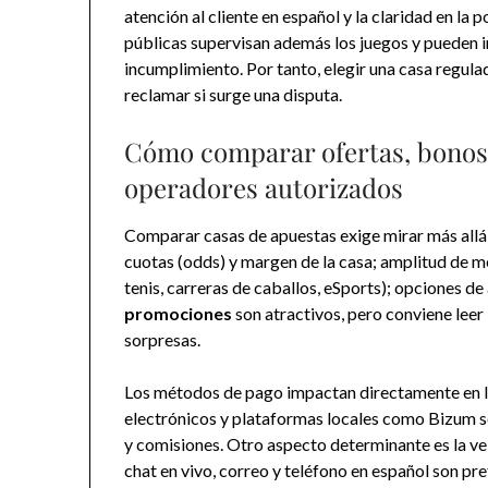
atención al cliente en español y la claridad en la 
públicas supervisan además los juegos y pueden i
incumplimiento. Por tanto, elegir una casa regul
reclamar si surge una disputa.
Cómo comparar ofertas, bonos
operadores autorizados
Comparar casas de apuestas exige mirar más allá 
cuotas (odds) y margen de la casa; amplitud de me
tenis, carreras de caballos, eSports); opciones de 
promociones
son atractivos, pero conviene leer 
sorpresas.
Los métodos de pago impactan directamente en la
electrónicos y plataformas locales como Bizum s
y comisiones. Otro aspecto determinante es la velo
chat en vivo, correo y teléfono en español son pre