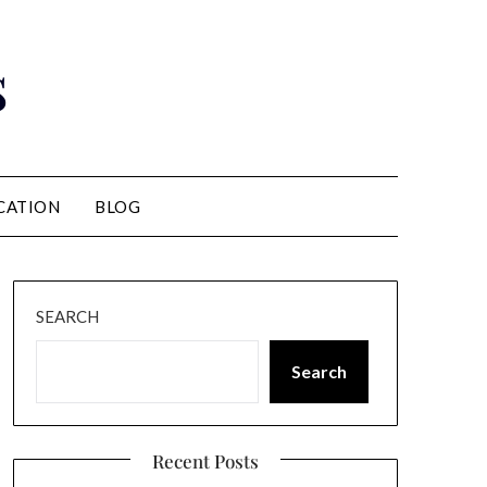
s
CATION
BLOG
SEARCH
Search
Recent Posts