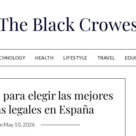
The Black Crowe
CHNOLOGY
HEALTH
LIFESTYLE
TRAVEL
EDU
para elegir las mejores
s legales en España
on
May 10, 2026