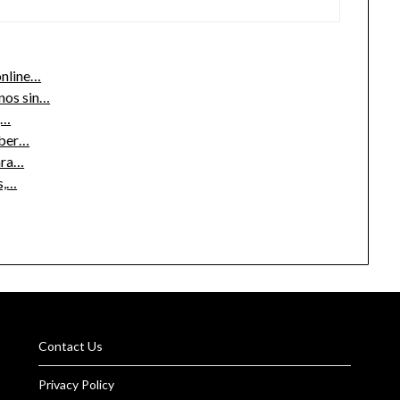
online…
inos sin…
,…
aber…
ara…
s,…
Contact Us
Privacy Policy