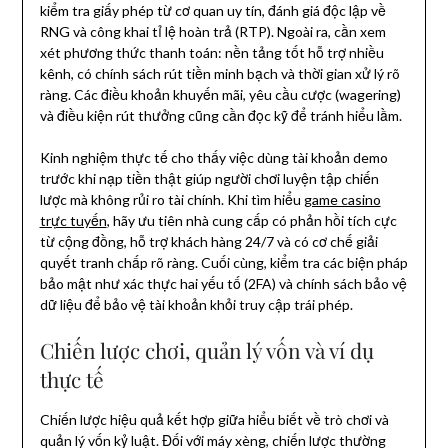
kiểm tra giấy phép từ cơ quan uy tín, đánh giá độc lập về
RNG và công khai tỉ lệ hoàn trả (RTP). Ngoài ra, cần xem
xét phương thức thanh toán: nền tảng tốt hỗ trợ nhiều
kênh, có chính sách rút tiền minh bạch và thời gian xử lý rõ
ràng. Các điều khoản khuyến mãi, yêu cầu cược (wagering)
và điều kiện rút thưởng cũng cần đọc kỹ để tránh hiểu lầm.
Kinh nghiệm thực tế cho thấy việc dùng tài khoản demo
trước khi nạp tiền thật giúp người chơi luyện tập chiến
lược mà không rủi ro tài chính. Khi tìm hiểu
game casino
trực tuyến
, hãy ưu tiên nhà cung cấp có phản hồi tích cực
từ cộng đồng, hỗ trợ khách hàng 24/7 và có cơ chế giải
quyết tranh chấp rõ ràng. Cuối cùng, kiểm tra các biện pháp
bảo mật như xác thực hai yếu tố (2FA) và chính sách bảo vệ
dữ liệu để bảo vệ tài khoản khỏi truy cập trái phép.
Chiến lược chơi, quản lý vốn và ví dụ
thực tế
Chiến lược hiệu quả kết hợp giữa hiểu biết về trò chơi và
quản lý vốn kỷ luật. Đối với máy xèng, chiến lược thường