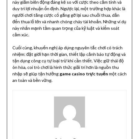
này giảm biến động đáng kể so với cược theo cảm tính và
duy trì lợi nhuận ổn định. Ngược lại, một trường hợp khác là
người chơi tăng cược cố gắng gỡ lại sau chuỗi thua, dẫn
đến thua lỗ lớn và nhanh chóng cháy tài khoản. Những ví dụ
này nhấn mạnh tầm quan trọng của kỷ luật và kiểm soát
cảm xúc.
Cuối cùng, khuyến nghị áp dụng nguyên tắc chơi có trách
nhiệm: đặt giới hạn thời gian, thiết lập cảnh báo tự động và
tận dụng công cụ tự loại trừ khi cần thiết. Việc giữ thái độ
ôn hòa, coi trò chơi là hình thức giải trí hơn là nguồn thu
nhập sẽ giúp tận hưởng
game casino trực tuyến
một cách
an toàn và bền vững.