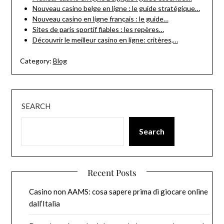
Nouveau casino belge en ligne : le guide stratégique…
Nouveau casino en ligne français : le guide…
Sites de paris sportif fiables : les repères…
Découvrir le meilleur casino en ligne: critères,…
Category:
Blog
SEARCH
Search
Recent Posts
Casino non AAMS: cosa sapere prima di giocare online
dall’Italia