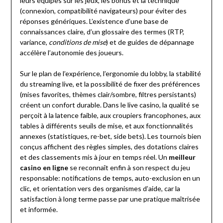
leurs équipes sur les jeux, les bonus et la technique
(connexion, compatibilité navigateurs) pour éviter des
réponses génériques. L’existence d’une base de
connaissances claire, d’un glossaire des termes (RTP,
variance,
conditions de mise
) et de guides de dépannage
accélère l’autonomie des joueurs.
Sur le plan de l’expérience, l’ergonomie du lobby, la stabilité
du streaming live, et la possibilité de fixer des préférences
(mises favorites, thèmes clair/sombre, filtres persistants)
créent un confort durable. Dans le live casino, la qualité se
perçoit à la latence faible, aux croupiers francophones, aux
tables à différents seuils de mise, et aux fonctionnalités
annexes (statistiques, re-bet, side bets). Les tournois bien
conçus affichent des règles simples, des dotations claires
et des classements mis à jour en temps réel. Un
meilleur
casino en ligne
se reconnaît enfin à son respect du jeu
responsable: notifications de temps, auto-exclusion en un
clic, et orientation vers des organismes d’aide, car la
satisfaction à long terme passe par une pratique maîtrisée
et informée.