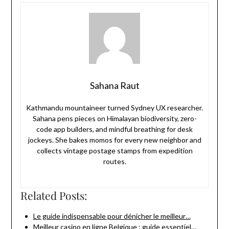
Sahana Raut
Kathmandu mountaineer turned Sydney UX researcher.
Sahana pens pieces on Himalayan biodiversity, zero-
code app builders, and mindful breathing for desk
jockeys. She bakes momos for every new neighbor and
collects vintage postage stamps from expedition
routes.
Related Posts:
Le guide indispensable pour dénicher le meilleur…
Meilleur casino en ligne Belgique : guide essentiel…