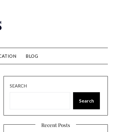
s
CATION
BLOG
SEARCH
Search
Recent Posts