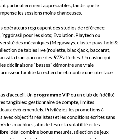
ont particulièrement appréciables, tandis que le
ompense les sessions moins chanceuses.
rs opérateurs regroupent des studios de référence:
Yggdrasil pour les slots; Evolution, Playtech ou
diversité des mécaniques (Megaways, cluster pays, hold &
élection de tables live (roulette, blackjack, baccarat,
aussi la transparence des
RTP
affichés. Un casino qui
 les déclinaisons “basses” démontre une vraie
fournisseur facilite la recherche et montre une interface
nus d’accueil. Un
programme VIP
ou un club de fidélité
es tangibles: gestionnaire de compte, limites
adeaux événementiels. Privilégiez les promotions à
 avec objectifs réalistes) et les conditions écrites sans
mo
des machines, afin de tester la volatilité et les
ilibre idéal combine bonus mesurés, sélection de jeux