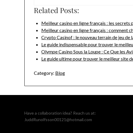
Related Posts:
Meilleur casino en ligne français : les secrets
Meilleur casino en ligne français : comment c
Crypto Casinof : le nouveau terrain de jeu de 
Le guide indispensable pour trouver le meille
Olympe Casino Sous la Loupe : Ce Que les Av
Le guide ultime pour trouver le meilleur site 
Category:
Blog
Have a collaboration idea? Reach us at:
JuddRunolfsson00121@hotmail.com