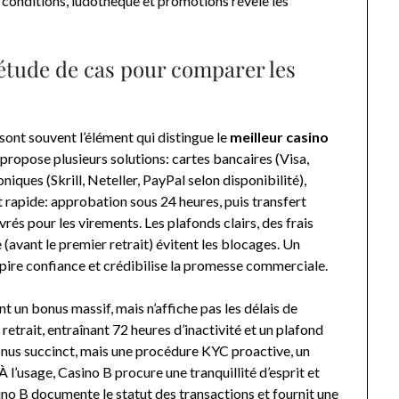
conditions, ludothèque et promotions révèle les
étude de cas pour comparer les
sont souvent l’élément qui distingue le
meilleur casino
propose plusieurs solutions: cartes bancaires (Visa,
iques (Skrill, Neteller, PayPal selon disponibilité),
it rapide: approbation sous 24 heures, puis transfert
rés pour les virements. Les plafonds clairs, des frais
 (avant le premier retrait) évitent les blocages. Un
nspire confiance et crédibilise la promesse commerciale.
 un bonus massif, mais n’affiche pas les délais de
trait, entraînant 72 heures d’inactivité et un plafond
nus succinct, mais une procédure KYC proactive, un
À l’usage, Casino B procure une tranquillité d’esprit et
ino B documente le statut des transactions et fournit une