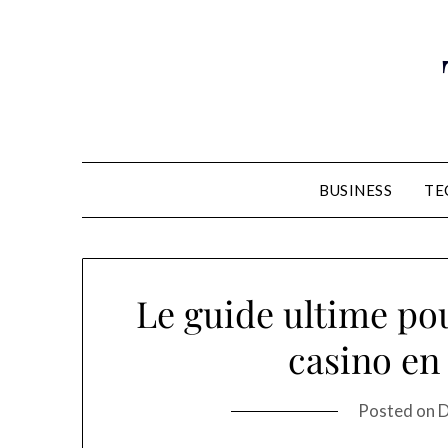
Skip
to
content
BUSINESS
TE
Le guide ultime pou
casino en 
Posted on
D