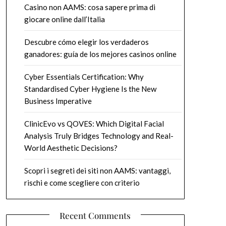
Casino non AAMS: cosa sapere prima di
giocare online dall’Italia
Descubre cómo elegir los verdaderos
ganadores: guía de los mejores casinos online
Cyber Essentials Certification: Why
Standardised Cyber Hygiene Is the New
Business Imperative
ClinicEvo vs QOVES: Which Digital Facial
Analysis Truly Bridges Technology and Real-
World Aesthetic Decisions?
Scopri i segreti dei siti non AAMS: vantaggi,
rischi e come scegliere con criterio
Recent Comments