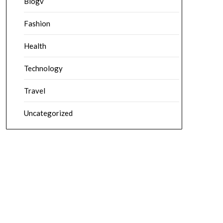
Blogv
Fashion
Health
Technology
Travel
Uncategorized