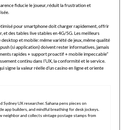
rence fiducie le joueur, réduit la frustration et
isée.
 optimisé pour smartphone doit charger rapidement, offrir
r, et des tables live stables en 4G/5G. Les meilleurs
e desktop et mobile: même variété de jeux, même qualité
s push (si application) doivent rester informatives, jamais
iements rapides + support proactif + mobile impeccable”
issement continu dans l’UX, la conformité et le service.
i signe la valeur réelle d’un casino en ligne et oriente
 Sydney UX researcher. Sahana pens pieces on
de app builders, and mindful breathing for desk jockeys.
 neighbor and collects vintage postage stamps from