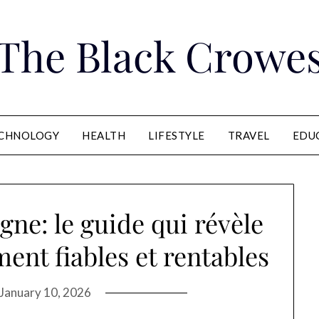
The Black Crowe
CHNOLOGY
HEALTH
LIFESTYLE
TRAVEL
EDU
igne: le guide qui révèle
ent fiables et rentables
January 10, 2026