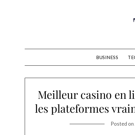
Skip
to
content
BUSINESS
TE
Meilleur casino en l
les plateformes vraim
Posted on