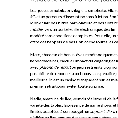
Lea, joueuse mobile, privilégie la simplicité. Ell
4G et un parcours d’inscription sans friction. Son 
lobby clair, des filtres par volatilité et des slots 
rapides
vers un portefeuille électronique, des li
modéré sans conditions complexes. Pour elle, un c
offre des
rappels de session
coche toutes les ca
Marc, chasseur de bonus, évalue méthodiquement la
hebdomadaires, calcule l’impact du wagering et la
avec
plafond de retrait
ou jeux restreints trop nom
possibilité de renoncer à un bonus sans pénalité, 
meilleur allié est un casino transparent sur les m
premier retrait pour éviter toute surprise.
Nadia, amatrice de live, veut du réalisme et de la fl
variété des tables, la présence de game shows et la
limites adaptées à son budget, un
support client
r
dédiées au live, comme des tirages pour chaque pa