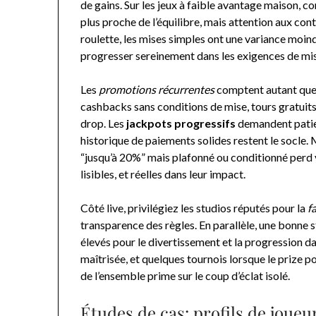
de gains. Sur les jeux à faible avantage maison, c
plus proche de l’équilibre, mais attention aux co
roulette, les mises simples ont une variance moindr
progresser sereinement dans les exigences de mise 
Les
promotions récurrentes
comptent autant que 
cashbacks sans conditions de mise, tours gratuits
drop. Les
jackpots progressifs
demandent patien
historique de paiements solides restent le socle.
“jusqu’à 20%” mais plafonné ou conditionné perd 
lisibles, et réelles dans leur impact.
Côté live, privilégiez les studios réputés pour la
f
transparence des règles. En parallèle, une bonne s
élevés pour le divertissement et la progression da
maîtrisée, et quelques tournois lorsque le prize po
de l’ensemble prime sur le coup d’éclat isolé.
Études de cas: profils de joueu