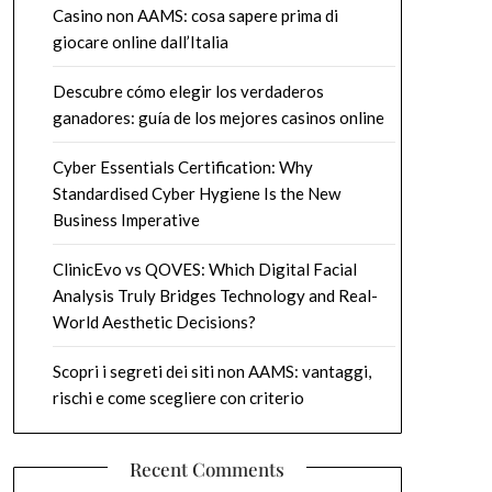
Casino non AAMS: cosa sapere prima di
giocare online dall’Italia
Descubre cómo elegir los verdaderos
ganadores: guía de los mejores casinos online
Cyber Essentials Certification: Why
Standardised Cyber Hygiene Is the New
Business Imperative
ClinicEvo vs QOVES: Which Digital Facial
Analysis Truly Bridges Technology and Real-
World Aesthetic Decisions?
Scopri i segreti dei siti non AAMS: vantaggi,
rischi e come scegliere con criterio
Recent Comments