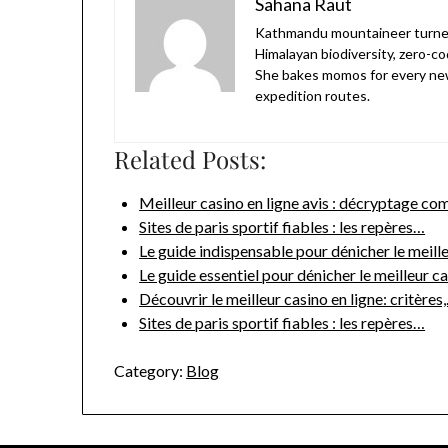
Sahana Raut
Kathmandu mountaineer turned
Himalayan biodiversity, zero-co
She bakes momos for every new
expedition routes.
Related Posts:
Meilleur casino en ligne avis : décryptage c
Sites de paris sportif fiables : les repères…
Le guide indispensable pour dénicher le meill
Le guide essentiel pour dénicher le meilleur c
Découvrir le meilleur casino en ligne: critères
Sites de paris sportif fiables : les repères…
Category:
Blog