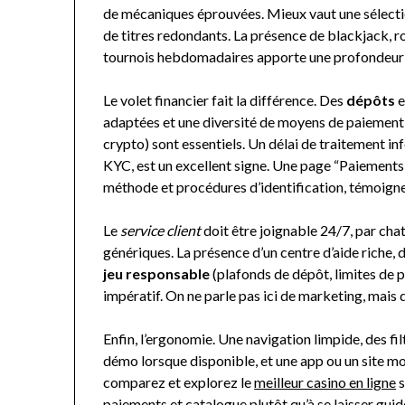
de mécaniques éprouvées. Mieux vaut une sélection
de titres redondants. La présence de blackjack, r
tournois hebdomadaires apporte une profondeur 
Le volet financier fait la différence. Des
dépôts
e
adaptées et une diversité de moyens de paiement (
crypto) sont essentiels. Un délai de traitement inf
KYC, est un excellent signe. Une page “Paiement
méthode et procédures d’identification, témoign
Le
service client
doit être joignable 24/7, par chat
génériques. La présence d’un centre d’aide riche, d
jeu responsable
(plafonds de dépôt, limites de p
impératif. On ne parle pas ici de marketing, mais 
Enfin, l’ergonomie. Une navigation limpide, des fi
démo lorsque disponible, et une app ou un site mob
comparez et explorez le
meilleur casino en ligne
s
paiements et catalogue plutôt qu’à se laisser guid