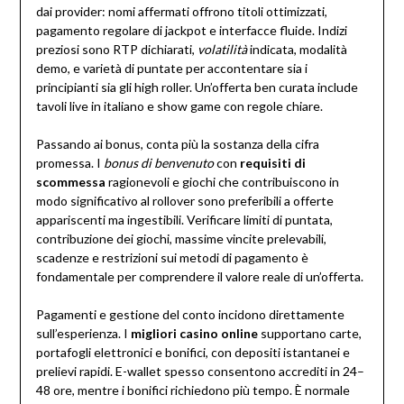
dai provider: nomi affermati offrono titoli ottimizzati,
pagamento regolare di jackpot e interfacce fluide. Indizi
preziosi sono RTP dichiarati,
volatilità
indicata, modalità
demo, e varietà di puntate per accontentare sia i
principianti sia gli high roller. Un’offerta ben curata include
tavoli live in italiano e show game con regole chiare.
Passando ai bonus, conta più la sostanza della cifra
promessa. I
bonus di benvenuto
con
requisiti di
scommessa
ragionevoli e giochi che contribuiscono in
modo significativo al rollover sono preferibili a offerte
appariscenti ma ingestibili. Verificare limiti di puntata,
contribuzione dei giochi, massime vincite prelevabili,
scadenze e restrizioni sui metodi di pagamento è
fondamentale per comprendere il valore reale di un’offerta.
Pagamenti e gestione del conto incidono direttamente
sull’esperienza. I
migliori casino online
supportano carte,
portafogli elettronici e bonifici, con depositi istantanei e
prelievi rapidi. E-wallet spesso consentono accrediti in 24–
48 ore, mentre i bonifici richiedono più tempo. È normale