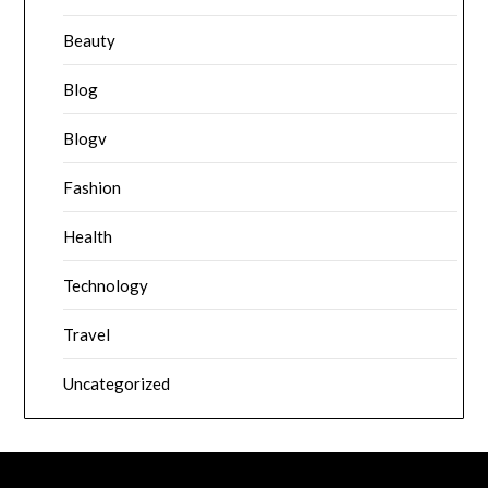
Beauty
Blog
Blogv
Fashion
Health
Technology
Travel
Uncategorized