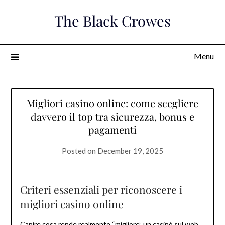
Skip
The Black Crowes
to
content
Menu
Migliori casino online: come scegliere
davvero il top tra sicurezza, bonus e
pagamenti
Posted on
December 19, 2025
Criteri essenziali per riconoscere i
migliori casino online
Capire cosa rende realmente “migliore” un casinò sul web