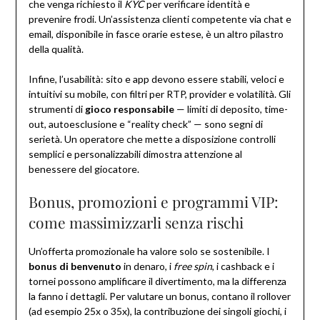
che venga richiesto il
KYC
per verificare identità e
prevenire frodi. Un’assistenza clienti competente via chat e
email, disponibile in fasce orarie estese, è un altro pilastro
della qualità.
Infine, l’usabilità: sito e app devono essere stabili, veloci e
intuitivi su mobile, con filtri per RTP, provider e volatilità. Gli
strumenti di
gioco responsabile
— limiti di deposito, time-
out, autoesclusione e “reality check” — sono segni di
serietà. Un operatore che mette a disposizione controlli
semplici e personalizzabili dimostra attenzione al
benessere del giocatore.
Bonus, promozioni e programmi VIP:
come massimizzarli senza rischi
Un’offerta promozionale ha valore solo se sostenibile. I
bonus di benvenuto
in denaro, i
free spin
, i cashback e i
tornei possono amplificare il divertimento, ma la differenza
la fanno i dettagli. Per valutare un bonus, contano il rollover
(ad esempio 25x o 35x), la contribuzione dei singoli giochi, i