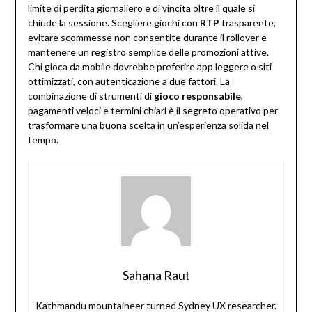
limite di perdita giornaliero e di vincita oltre il quale si
chiude la sessione. Scegliere giochi con
RTP
trasparente,
evitare scommesse non consentite durante il rollover e
mantenere un registro semplice delle promozioni attive.
Chi gioca da mobile dovrebbe preferire app leggere o siti
ottimizzati, con autenticazione a due fattori. La
combinazione di strumenti di
gioco responsabile
,
pagamenti veloci e termini chiari è il segreto operativo per
trasformare una buona scelta in un’esperienza solida nel
tempo.
Sahana Raut
Kathmandu mountaineer turned Sydney UX researcher.