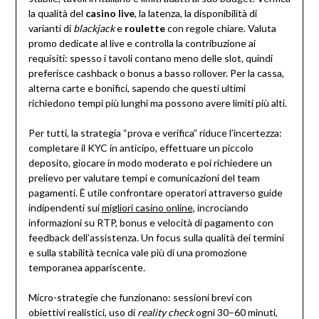
la qualità del
casino live
, la latenza, la disponibilità di
varianti di
blackjack
e
roulette
con regole chiare. Valuta
promo dedicate al live e controlla la contribuzione ai
requisiti: spesso i tavoli contano meno delle slot, quindi
preferisce cashback o bonus a basso rollover. Per la cassa,
alterna carte e bonifici, sapendo che questi ultimi
richiedono tempi più lunghi ma possono avere limiti più alti.
Per tutti, la strategia “prova e verifica” riduce l’incertezza:
completare il KYC in anticipo, effettuare un piccolo
deposito, giocare in modo moderato e poi richiedere un
prelievo per valutare tempi e comunicazioni del team
pagamenti. È utile confrontare operatori attraverso guide
indipendenti sui
migliori casino online
, incrociando
informazioni su RTP, bonus e velocità di pagamento con
feedback dell’assistenza. Un focus sulla qualità dei termini
e sulla stabilità tecnica vale più di una promozione
temporanea appariscente.
Micro-strategie che funzionano: sessioni brevi con
obiettivi realistici, uso di
reality check
ogni 30–60 minuti,