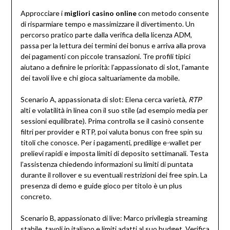
Approcciare i
migliori casino online
con metodo consente
di risparmiare tempo e massimizzare il divertimento. Un
percorso pratico parte dalla verifica della licenza ADM,
passa per la lettura dei termini dei bonus e arriva alla prova
dei pagamenti con piccole transazioni. Tre profili tipici
aiutano a definire le priorità: l’appassionato di slot, l’amante
dei tavoli live e chi gioca saltuariamente da mobile.
Scenario A, appassionata di slot: Elena cerca varietà,
RTP
alti e volatilità in linea con il suo stile (ad esempio media per
sessioni equilibrate). Prima controlla se il casinò consente
filtri per provider e RTP, poi valuta bonus con free spin su
titoli che conosce. Per i pagamenti, predilige e-wallet per
prelievi rapidi e imposta limiti di deposito settimanali. Testa
l’assistenza chiedendo informazioni su limiti di puntata
durante il rollover e su eventuali restrizioni dei free spin. La
presenza di demo e guide gioco per titolo è un plus
concreto.
Scenario B, appassionato di live: Marco privilegia streaming
stabile, tavoli in italiano e limiti adatti al suo budget. Verifica