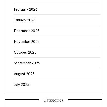
February 2026
January 2026
December 2025
November 2025
October 2025
September 2025
August 2025
July 2025
Categories