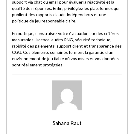
support via chat ou email pour évaluer la réactivité et la
qualité des réponses. Enfin, privilégiez les plateformes qui
publient des rapports d’audit indépendants et une
politique de jeu responsable claire.
En pratique, construisez votre évaluation sur des critères
mesurables : licence, audits RNG, sécurité technique,
rapidité des paiements, support client et transparence des
CGU. Ces éléments combinés forment la garantie d’un
environnement de jeu fiable où vos mises et vos données
sont réellement protégées.
Sahana Raut