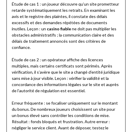
Étude de cas 1 : un joueur découvre qu’un site prometteur
retarde systématiquement les retraits. En examinant les
avis et le registre des plaintes, il constate des délais
excessifs et des demandes répétées de documents
inutiles. Leçon : un
casino fiable
ne doit pas multiplier les
obstacles administratifs ; la communication claire et des
délais de traitement annoncés sont des critères de
confiance.
Étude de cas 2 : un opérateur affiche des licences
multiples, mais certains certificats sont périmés. Après
vérification, il s’avère que le site a changé d’entité juridique
sans mise à jour visible. Leçon : vérifier la validité et la
concordance des informations légales sur le site et auprès
de l’autorité de régulation est essentiel.
Erreur fréquente : se focaliser uniquement sur le montant
du bonus. De nombreux joueurs choisissent un site pour
un bonus élevé sans contrôler les conditions de mise.
Résultat : fonds bloqués et frustration. Autre erreur :
négliger le service client. Avant de déposer, testez le